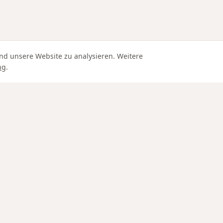
nd unsere Website zu analysieren. Weitere
ng
.
Edle Materialien
IN SCHAFFHAUSEN
SERVICE