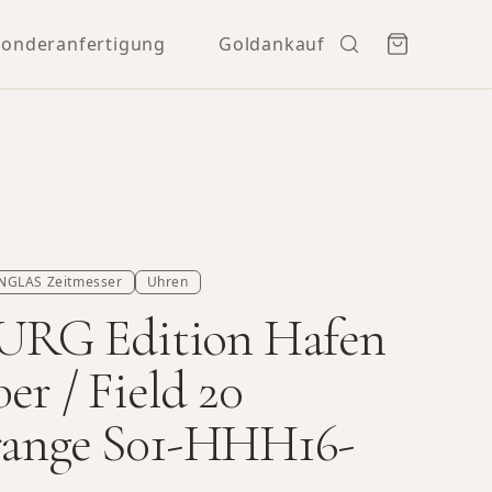
Sonderanfertigung
Goldankauf
NGLAS Zeitmesser
Uhren
RG Edition Hafen
ber / Field 20
orange S01-HHH16-