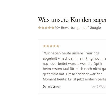
Was unsere Kunden sage
60
+ Bewertungen auf Google
"
Wir haben heute unsere Trauringe
abgeholt – nachdem mein Ring nochma
nachbearbeitet wurde, weil die Optik
beim ersten Mal für mich noch nicht g
gestimmt hat. Umso schöner war der
Moment heute: Er ist jetzt einfach perfe
geworden. Ein riesiges Dankeschön an
Dennis Linke
Vor 2 Woc
Nikola und sein Team. Vom ersten Term
an wurden wir jedes Mal unglaublich
herzlich empfangen. Nikola ist ein
unglaublich angenehmer, offener und