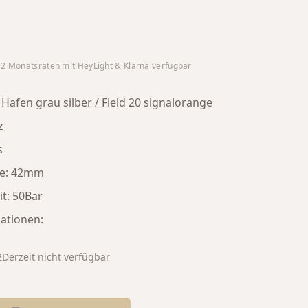
12
Monatsraten mit HeyLight & Klarna verfügbar
afen grau silber / Field 20 signalorange
z
s
se: 42mm
t: 50Bar
ationen:
2
Derzeit nicht verfügbar