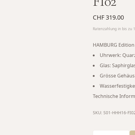
FI02
CHF 319.00
Ratenzahlung in bis zu
HAMBURG Edition H
Uhrwerk: Quar
Glas: Saphirgla
Grösse Gehäu
Wasserfestigkei
Technische Inform
SKU:
S01-HHH16-FI0