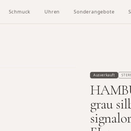
Schmuck
Uhren
Sonderangebote
Ausverkauft
STER
HAMBU
grau sil
signal