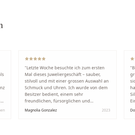
n
"
Letzte Woche besuchte ich zum ersten
"
B
ls
Mal dieses Juweliergeschäft – sauber,
gr
stilvoll und mit einer grossen Auswahl an
si
anz
Schmuck und Uhren. Ich wurde von dem
ha
Besitzer bedient, einem sehr
Si
kt
freundlichen, fürsorglichen und
Ei
professionellen Mann. Ich empfehle zu
Ze
hen
Magnolia Gonzalez
2023
Do
in
100 % dieses Schmuckgeschäft in
Be
Schaffhausen. Ich selbst war sehr
tr
zufrieden und glücklich mit der
Di
Behandlung. Ich danke Ihnen – ich werde
hö