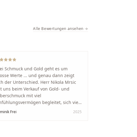
Alle Bewertungen ansehen →
ei Schmuck und Gold geht es um
osse Werte ... und genau dann zeigt
ch der Unterschied. Herr Nikola Mrsic
t uns beim Verkauf von Gold- und
lberschmuck mit viel
nfühlungsvermögen begleitet, sich viel
it genommen und den Ablauf von der
minik Frei
2025
wertung bis zum Einschmelzen
ansparent und angenehm gestaltet.
skreter, professioneller Service auf
chstem Niveau – genauso, wie wir es