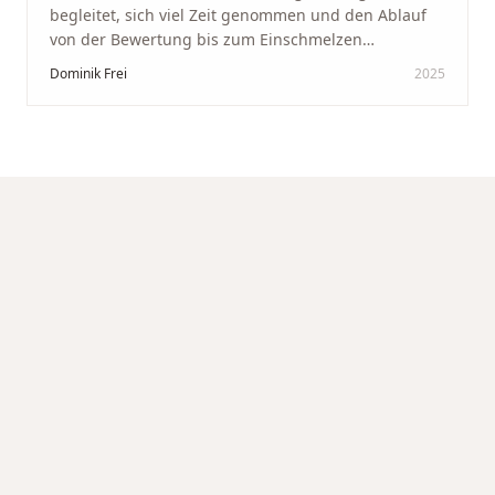
begleitet, sich viel Zeit genommen und den Ablauf
von der Bewertung bis zum Einschmelzen
transparent und angenehm gestaltet. Diskreter,
Dominik Frei
2025
professioneller Service auf höchstem Niveau –
genauso, wie wir es uns gewünscht haben.
"