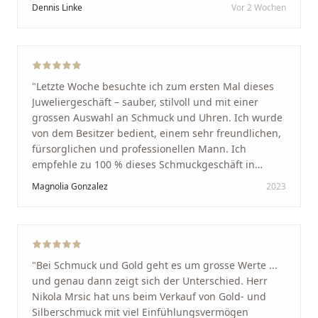
Vom ersten Termin an wurden wir jedes Mal
Dennis Linke
Vor 2 Wochen
unglaublich herzlich empfangen. Nikola ist ein
unglaublich angenehmer, offener und herzlicher
Mensch, bei dem man sofort merkt, dass ihm seine
Arbeit und seine Kunden wirklich am Herzen liegen.
Wer Unikate, handwerkliche Qualität, persönlichen
"
Letzte Woche besuchte ich zum ersten Mal dieses
Service und echte Herzlichkeit schätzt, ist hier genau
Juweliergeschäft – sauber, stilvoll und mit einer
richtig.
"
grossen Auswahl an Schmuck und Uhren. Ich wurde
von dem Besitzer bedient, einem sehr freundlichen,
fürsorglichen und professionellen Mann. Ich
empfehle zu 100 % dieses Schmuckgeschäft in
Schaffhausen. Ich selbst war sehr zufrieden und
Magnolia Gonzalez
2023
glücklich mit der Behandlung. Ich danke Ihnen – ich
werde immer wieder zurückkommen!
"
"
Bei Schmuck und Gold geht es um grosse Werte ...
und genau dann zeigt sich der Unterschied. Herr
Nikola Mrsic hat uns beim Verkauf von Gold- und
Silberschmuck mit viel Einfühlungsvermögen