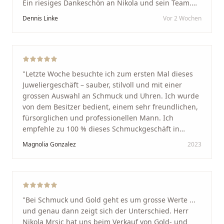
Ein riesiges Dankeschön an Nikola und sein Team.
Vom ersten Termin an wurden wir jedes Mal
Dennis Linke
Vor 2 Wochen
unglaublich herzlich empfangen. Nikola ist ein
unglaublich angenehmer, offener und herzlicher
Mensch, bei dem man sofort merkt, dass ihm seine
Arbeit und seine Kunden wirklich am Herzen liegen.
Wer Unikate, handwerkliche Qualität, persönlichen
"
Letzte Woche besuchte ich zum ersten Mal dieses
Service und echte Herzlichkeit schätzt, ist hier genau
Juweliergeschäft – sauber, stilvoll und mit einer
richtig.
"
grossen Auswahl an Schmuck und Uhren. Ich wurde
von dem Besitzer bedient, einem sehr freundlichen,
fürsorglichen und professionellen Mann. Ich
empfehle zu 100 % dieses Schmuckgeschäft in
Schaffhausen. Ich selbst war sehr zufrieden und
Magnolia Gonzalez
2023
glücklich mit der Behandlung. Ich danke Ihnen – ich
werde immer wieder zurückkommen!
"
"
Bei Schmuck und Gold geht es um grosse Werte ...
und genau dann zeigt sich der Unterschied. Herr
Nikola Mrsic hat uns beim Verkauf von Gold- und