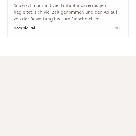
Silberschmuck mit viel Einfühlungsvermögen
begleitet, sich viel Zeit genommen und den Ablauf
von der Bewertung bis zum Einschmelzen
transparent und angenehm gestaltet. Diskreter,
Dominik Frei
2025
professioneller Service auf höchstem Niveau –
genauso, wie wir es uns gewünscht haben.
"