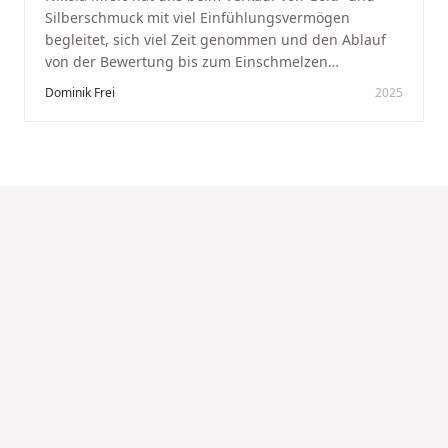
Silberschmuck mit viel Einfühlungsvermögen
begleitet, sich viel Zeit genommen und den Ablauf
von der Bewertung bis zum Einschmelzen
transparent und angenehm gestaltet. Diskreter,
Dominik Frei
2025
professioneller Service auf höchstem Niveau –
genauso, wie wir es uns gewünscht haben.
"