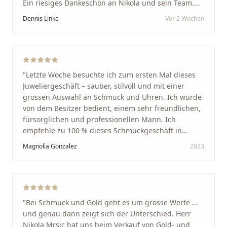
Ein riesiges Dankeschön an Nikola und sein Team.
Vom ersten Termin an wurden wir jedes Mal
Dennis Linke
Vor 2 Wochen
unglaublich herzlich empfangen. Nikola ist ein
unglaublich angenehmer, offener und herzlicher
Mensch, bei dem man sofort merkt, dass ihm seine
Arbeit und seine Kunden wirklich am Herzen liegen.
Wer Unikate, handwerkliche Qualität, persönlichen
"
Letzte Woche besuchte ich zum ersten Mal dieses
Service und echte Herzlichkeit schätzt, ist hier genau
Juweliergeschäft – sauber, stilvoll und mit einer
richtig.
"
grossen Auswahl an Schmuck und Uhren. Ich wurde
von dem Besitzer bedient, einem sehr freundlichen,
fürsorglichen und professionellen Mann. Ich
empfehle zu 100 % dieses Schmuckgeschäft in
Schaffhausen. Ich selbst war sehr zufrieden und
Magnolia Gonzalez
2023
glücklich mit der Behandlung. Ich danke Ihnen – ich
werde immer wieder zurückkommen!
"
"
Bei Schmuck und Gold geht es um grosse Werte ...
und genau dann zeigt sich der Unterschied. Herr
Nikola Mrsic hat uns beim Verkauf von Gold- und