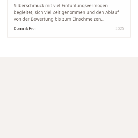
Silberschmuck mit viel Einfühlungsvermögen
begleitet, sich viel Zeit genommen und den Ablauf
von der Bewertung bis zum Einschmelzen
transparent und angenehm gestaltet. Diskreter,
Dominik Frei
2025
professioneller Service auf höchstem Niveau –
genauso, wie wir es uns gewünscht haben.
"