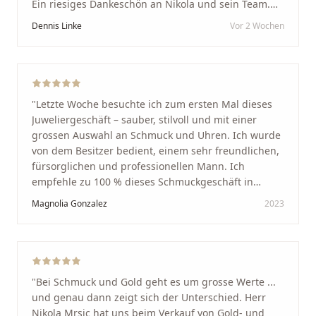
Ein riesiges Dankeschön an Nikola und sein Team.
Vom ersten Termin an wurden wir jedes Mal
Dennis Linke
Vor 2 Wochen
unglaublich herzlich empfangen. Nikola ist ein
unglaublich angenehmer, offener und herzlicher
Mensch, bei dem man sofort merkt, dass ihm seine
Arbeit und seine Kunden wirklich am Herzen liegen.
Wer Unikate, handwerkliche Qualität, persönlichen
"
Letzte Woche besuchte ich zum ersten Mal dieses
Service und echte Herzlichkeit schätzt, ist hier genau
Juweliergeschäft – sauber, stilvoll und mit einer
richtig.
"
grossen Auswahl an Schmuck und Uhren. Ich wurde
von dem Besitzer bedient, einem sehr freundlichen,
fürsorglichen und professionellen Mann. Ich
empfehle zu 100 % dieses Schmuckgeschäft in
Schaffhausen. Ich selbst war sehr zufrieden und
Magnolia Gonzalez
2023
glücklich mit der Behandlung. Ich danke Ihnen – ich
werde immer wieder zurückkommen!
"
"
Bei Schmuck und Gold geht es um grosse Werte ...
und genau dann zeigt sich der Unterschied. Herr
Nikola Mrsic hat uns beim Verkauf von Gold- und