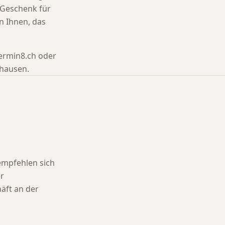
n Geschenk für
n Ihnen, das
termin8.ch oder
fhausen.
empfehlen sich
r
äft an der