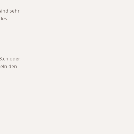
sind sehr
des
e
8.ch oder
teln den