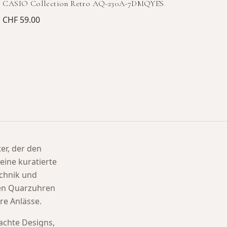
CASIO Collection Retro AQ-230A-7DMQYES
CHF 59.00
ter, der den
eine kuratierte
chnik und
ten Quarzuhren
re Anlässe.
achte Designs,