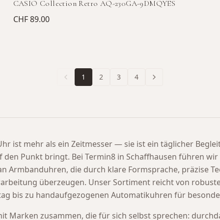
CASIO Collection Retro AQ-230GA-9DMQYES
CHF 89.00
1
2
3
4
hr ist mehr als ein Zeitmesser — sie ist ein täglicher Beglei
uf den Punkt bringt. Bei Termin8 in Schaffhausen führen wir 
an Armbanduhren, die durch klare Formsprache, präzise Te
rarbeitung überzeugen. Unser Sortiment reicht von robus
ltag bis zu handaufgezogenen Automatikuhren für besonde
mit Marken zusammen, die für sich selbst sprechen: durchd