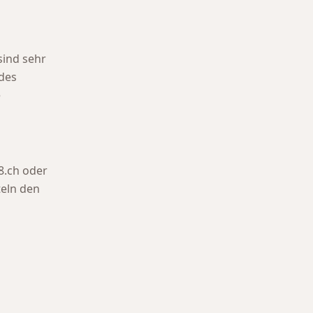
sind sehr
des
e
8.ch oder
teln den