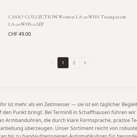
CASIO COLLECTION Women LA-20WHS Transparent
LA-20WHS-2AEF
CHF 49.00
1
2
hr ist mehr als ein Zeitmesser — sie ist ein täglicher Beglei
uf den Punkt bringt. Bei Termin8 in Schaffhausen führen wir 
an Armbanduhren, die durch klare Formsprache, präzise Te
rarbeitung überzeugen. Unser Sortiment reicht von robus
ltag bis zu handaufgezogenen Automatikuhren für besonde