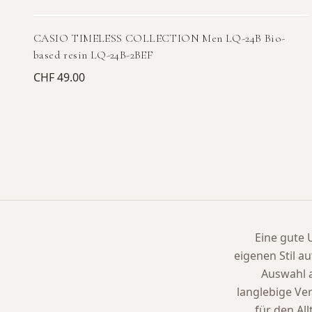
CASIO TIMELESS COLLECTION Men LQ-24B Bio-
based resin LQ-24B-2BEF
CHF 49.00
Eine gute U
eigenen Stil a
Auswahl 
langlebige Ve
für den Al