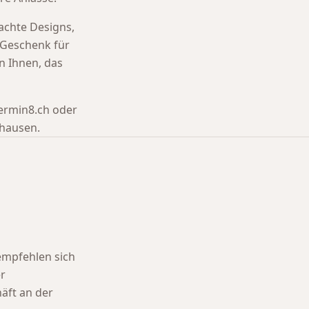
achte Designs,
n Geschenk für
n Ihnen, das
termin8.ch oder
fhausen.
empfehlen sich
r
äft an der