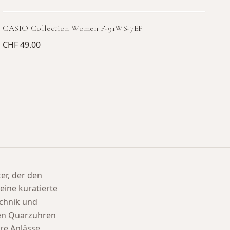
CASIO Collection Women F-91WS-7EF
CHF 49.00
ter, der den
eine kuratierte
chnik und
ten Quarzuhren
re Anlässe.