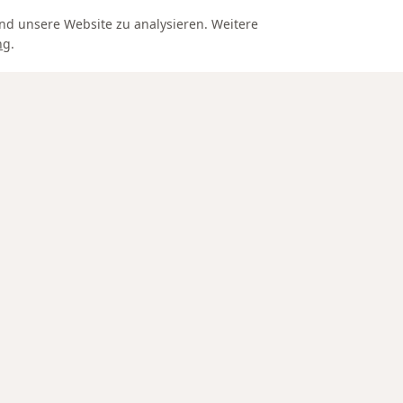
nd unsere Website zu analysieren. Weitere
ng
.
Edle Materialien
IN SCHAFFHAUSEN
SERVICE
Goldschmied Schaffhausen
Versand un
Kostenloser
Trauringe Schaffhausen
Schweiz un
Verlobungsringe Schaffhausen
Liechtenste