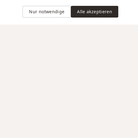
Nur notwendige
Alle akzeptieren
Gravur auf Anfrage
VERTRAUEN / RECHTLICHES
d Lieferung
AGB
 Versand in der
Datenschutz
d nach
in
Impressum