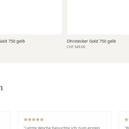
Gold 750 gelb
Ohrstecker Gold 750 gelb
CHF 349.00
n
"
Letzte Woche besuchte ich zum ersten
"
B