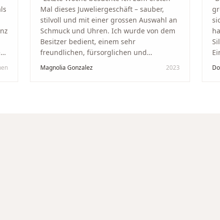
ls
Mal dieses Juweliergeschäft – sauber,
gr
stilvoll und mit einer grossen Auswahl an
si
anz
Schmuck und Uhren. Ich wurde von dem
ha
Besitzer bedient, einem sehr
Si
kt
freundlichen, fürsorglichen und
Ei
professionellen Mann. Ich empfehle zu
Ze
hen
Magnolia Gonzalez
2023
Do
in
100 % dieses Schmuckgeschäft in
Be
Schaffhausen. Ich selbst war sehr
tr
zufrieden und glücklich mit der
Di
Behandlung. Ich danke Ihnen – ich werde
hö
immer wieder zurückkommen!
"
un