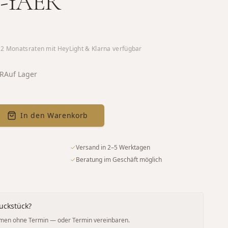
C-1AER
12
Monatsraten mit HeyLight & Klarna verfügbar
R
Auf Lager
In den Warenkorb
✓
Versand in 2–5 Werktagen
✓
Beratung im Geschäft möglich
uckstück?
men ohne Termin — oder Termin vereinbaren.