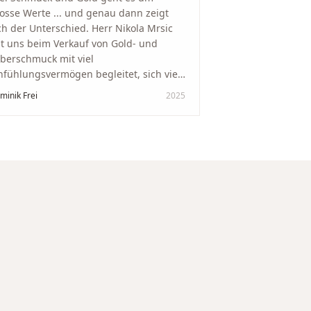
osse Werte ... und genau dann zeigt
ch der Unterschied. Herr Nikola Mrsic
t uns beim Verkauf von Gold- und
lberschmuck mit viel
nfühlungsvermögen begleitet, sich viel
it genommen und den Ablauf von der
minik Frei
2025
wertung bis zum Einschmelzen
ansparent und angenehm gestaltet.
skreter, professioneller Service auf
chstem Niveau – genauso, wie wir es
s gewünscht haben.
"