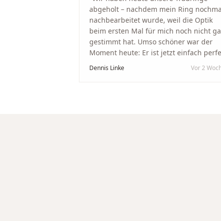
abgeholt – nachdem mein Ring nochma
nachbearbeitet wurde, weil die Optik
beim ersten Mal für mich noch nicht g
gestimmt hat. Umso schöner war der
Moment heute: Er ist jetzt einfach perfe
geworden. Ein riesiges Dankeschön an
Dennis Linke
Vor 2 Woc
Nikola und sein Team. Vom ersten Term
an wurden wir jedes Mal unglaublich
herzlich empfangen. Nikola ist ein
unglaublich angenehmer, offener und
herzlicher Mensch, bei dem man sofort
merkt, dass ihm seine Arbeit und seine
Kunden wirklich am Herzen liegen. Wer
Unikate, handwerkliche Qualität,
persönlichen Service und echte
Herzlichkeit schätzt, ist hier genau
richtig.
"