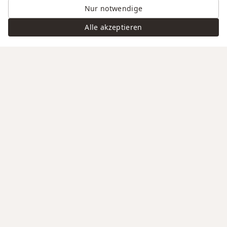
Nur notwendige
Alle akzeptieren
Swiss Service
Edle Materialien
Gravur auf Anfrage