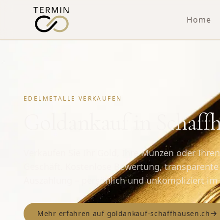
Home
EDELMETALLE VERKAUFEN
Goldankauf in Schaff
Verkaufen Sie Ihr Gold, Ihre Münzen oder Ihre
Geschäft. Kostenlose Bewertung, transparente 
Auszahlung – persönlich und unkompliziert im
Mehr erfahren auf goldankauf-schaffhausen.ch