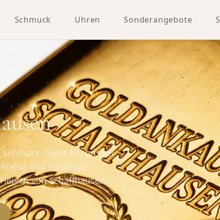
Schmuck
Uhren
Sonderangebote
hausen
n Schmuck direkt bei uns im
Preise und sofortige
 Herzen von Schaffhausen.