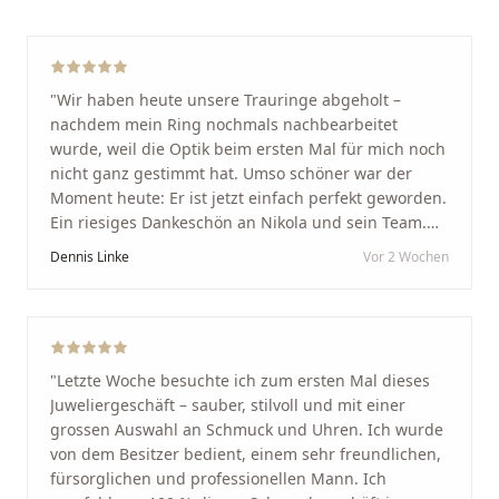
"
Wir haben heute unsere Trauringe abgeholt –
nachdem mein Ring nochmals nachbearbeitet
wurde, weil die Optik beim ersten Mal für mich noch
nicht ganz gestimmt hat. Umso schöner war der
Moment heute: Er ist jetzt einfach perfekt geworden.
Ein riesiges Dankeschön an Nikola und sein Team.
Vom ersten Termin an wurden wir jedes Mal
Dennis Linke
Vor 2 Wochen
unglaublich herzlich empfangen. Nikola ist ein
unglaublich angenehmer, offener und herzlicher
Mensch, bei dem man sofort merkt, dass ihm seine
Arbeit und seine Kunden wirklich am Herzen liegen.
Wer Unikate, handwerkliche Qualität, persönlichen
"
Letzte Woche besuchte ich zum ersten Mal dieses
Service und echte Herzlichkeit schätzt, ist hier genau
Juweliergeschäft – sauber, stilvoll und mit einer
richtig.
"
grossen Auswahl an Schmuck und Uhren. Ich wurde
von dem Besitzer bedient, einem sehr freundlichen,
fürsorglichen und professionellen Mann. Ich