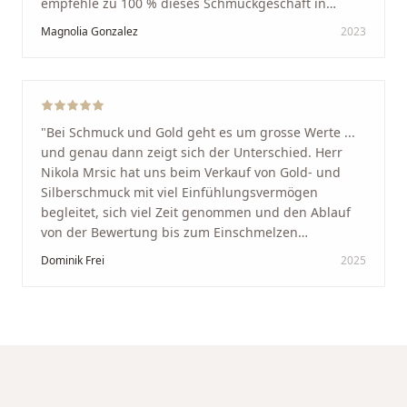
empfehle zu 100 % dieses Schmuckgeschäft in
Schaffhausen. Ich selbst war sehr zufrieden und
Magnolia Gonzalez
2023
glücklich mit der Behandlung. Ich danke Ihnen – ich
werde immer wieder zurückkommen!
"
"
Bei Schmuck und Gold geht es um grosse Werte ...
und genau dann zeigt sich der Unterschied. Herr
Nikola Mrsic hat uns beim Verkauf von Gold- und
Silberschmuck mit viel Einfühlungsvermögen
begleitet, sich viel Zeit genommen und den Ablauf
von der Bewertung bis zum Einschmelzen
transparent und angenehm gestaltet. Diskreter,
Dominik Frei
2025
professioneller Service auf höchstem Niveau –
genauso, wie wir es uns gewünscht haben.
"