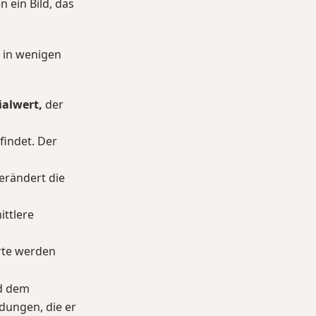
 ein Bild, das
h in wenigen
alwert,
der
findet. Der
erändert die
ttlere
te werden
nd dem
idungen, die er