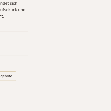
indet sich
aufsdruck und
t.
ngebote