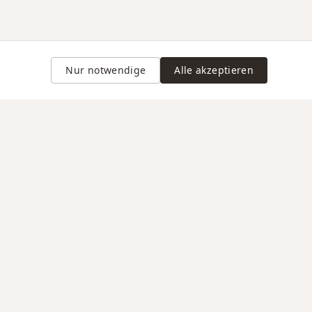
Nur notwendige
Alle akzeptieren
Gravur auf Anfrage
VERTRAUEN / RECHTLICHES
d Lieferung
AGB