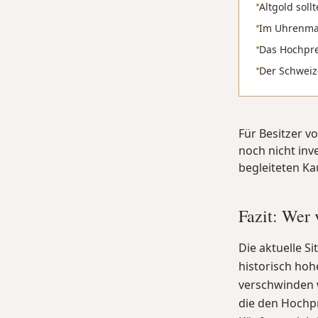
Altgold soll
Im Uhrenmar
Das Hochpre
Der Schweiz
Für Besitzer v
noch nicht inv
begleiteten Ka
Fazit: Wer 
Die aktuelle Si
historisch hoh
verschwinden w
die den Hochpr