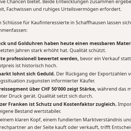
ive Chancen bietet. Beide Entwicklungen zusammen ergeben
t, Fachwissen und ruhiges Urteilsvermögen erfordert.
n Schlüsse für Kaufinteressierte in Schaffhausen lassen sic
mmenfassen:
ck und Golduhren haben heute einen messbaren Materi
letzten Jahren stark erhöht hat. Qualität schützt.
lte professionell bewertet werden,
bevor ein Verkauf statt
tpreis ist historisch hoch.
rkt lohnt sich Geduld.
Der Rückgang der Exportzahlen v
ssituation zugunsten informierter Käufer.
eissegment über CHF 50'000 zeigt Stärke,
während das mi
er Druck gerät. Qualität setzt sich durch.
zer Franken ist Schutz und Kostenfaktor zugleich.
Impor
 eigene Bestand wertstabiler.
 einem klaren Kopf, einem fundierten Marktverständnis u
rechpartner an der Seite kauft oder verkauft, trifft Entsche