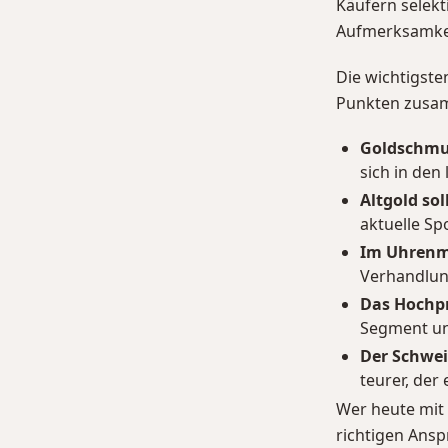
Käufern selekt
Aufmerksamkei
Die wichtigste
Punkten zusa
Goldschmu
sich in den 
Altgold sol
aktuelle Spo
Im Uhrenma
Verhandlung
Das Hochpr
Segment unt
Der Schwei
teurer, der
Wer heute mit
richtigen Ansp