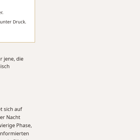
r.
unter Druck.
 jene, die
isch
t sich auf
ber Nacht
ierige Phase,
 informierten