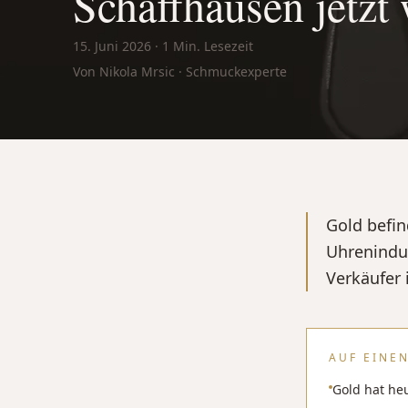
Schaffhausen jetzt
15. Juni 2026
·
1
Min. Lesezeit
Von Nikola Mrsic · Schmuckexperte
Gold befin
Uhrenindus
Verkäufer 
AUF EINEN
Gold hat he