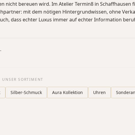
ren nicht bereuen wird. Im Atelier Termin8 in Schaffhausen f
chpartner: mit dem nötigen Hintergrundwissen, ohne Verk
ch, dass echter Luxus immer auf echter Information beruh
L
E UNSER SORTIMENT
k
Silber-Schmuck
Aura Kollektion
Uhren
Sondera