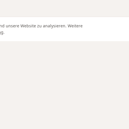
nd unsere Website zu analysieren. Weitere
ng
.
Edle Materialien
IN SCHAFFHAUSEN
SERVICE
Goldschmied Schaffhausen
Versand un