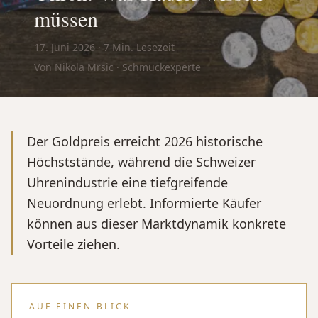
müssen
17. Juni 2026
·
7
Min. Lesezeit
Von Nikola Mrsic · Schmuckexperte
Der Goldpreis erreicht 2026 historische
Höchststände, während die Schweizer
Uhrenindustrie eine tiefgreifende
Neuordnung erlebt. Informierte Käufer
können aus dieser Marktdynamik konkrete
Vorteile ziehen.
AUF EINEN BLICK