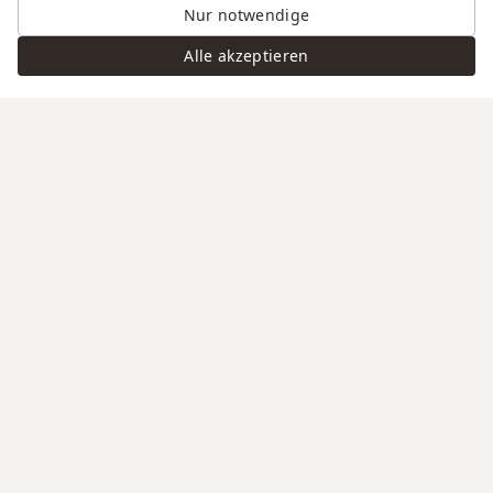
Nur notwendige
Alle akzeptieren
Swiss Service
Edle Materialien
Gravur auf Anfrage