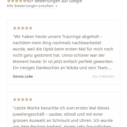
60
+ Bewertungen auf Google
Alle Bewertungen ansehen →
"
Wir haben heute unsere Trauringe abgeholt –
nachdem mein Ring nochmals nachbearbeitet
wurde, weil die Optik beim ersten Mal für mich noch
nicht ganz gestimmt hat. Umso schöner war der
Moment heute: Er ist jetzt einfach perfekt geworden.
Ein riesiges Dankeschön an Nikola und sein Team.
Vom ersten Termin an wurden wir jedes Mal
Dennis Linke
Vor 2 Wochen
unglaublich herzlich empfangen. Nikola ist ein
unglaublich angenehmer, offener und herzlicher
Mensch, bei dem man sofort merkt, dass ihm seine
Arbeit und seine Kunden wirklich am Herzen liegen.
Wer Unikate, handwerkliche Qualität, persönlichen
"
Letzte Woche besuchte ich zum ersten Mal dieses
Service und echte Herzlichkeit schätzt, ist hier genau
Juweliergeschäft – sauber, stilvoll und mit einer
richtig.
"
grossen Auswahl an Schmuck und Uhren. Ich wurde
von dem Besitzer bedient, einem sehr freundlichen,