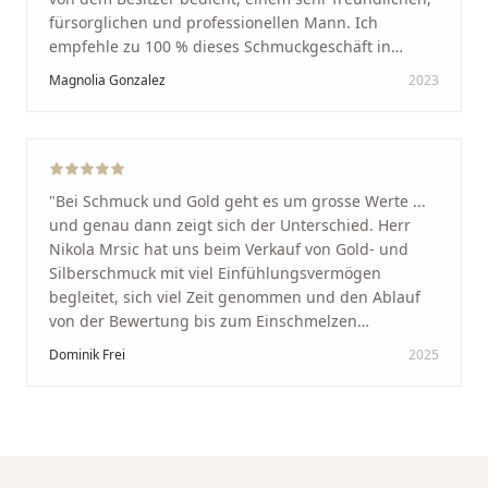
fürsorglichen und professionellen Mann. Ich
empfehle zu 100 % dieses Schmuckgeschäft in
Schaffhausen. Ich selbst war sehr zufrieden und
Magnolia Gonzalez
2023
glücklich mit der Behandlung. Ich danke Ihnen – ich
werde immer wieder zurückkommen!
"
"
Bei Schmuck und Gold geht es um grosse Werte ...
und genau dann zeigt sich der Unterschied. Herr
Nikola Mrsic hat uns beim Verkauf von Gold- und
Silberschmuck mit viel Einfühlungsvermögen
begleitet, sich viel Zeit genommen und den Ablauf
von der Bewertung bis zum Einschmelzen
transparent und angenehm gestaltet. Diskreter,
Dominik Frei
2025
professioneller Service auf höchstem Niveau –
genauso, wie wir es uns gewünscht haben.
"