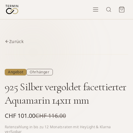
Zurück
Angebot
Ohrhänger
925 Silber vergoldet facettierter
Aquamarin 14x11 mm
CHF 101.00
CHF 116.00
Ratenzahlung in bis zu
12
Monatsraten mit HeyLight & Klarna
verfügbar