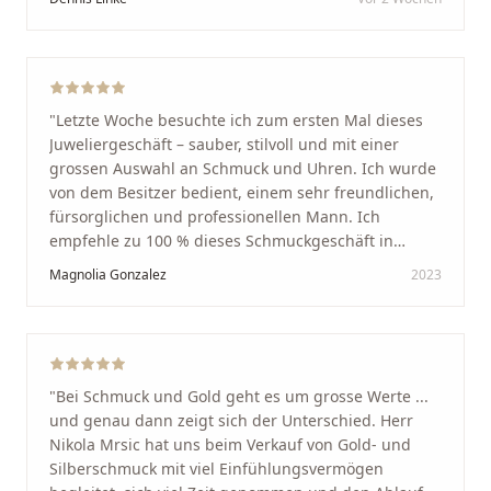
unglaublich herzlich empfangen. Nikola ist ein
unglaublich angenehmer, offener und herzlicher
Mensch, bei dem man sofort merkt, dass ihm seine
Arbeit und seine Kunden wirklich am Herzen liegen.
Wer Unikate, handwerkliche Qualität, persönlichen
"
Letzte Woche besuchte ich zum ersten Mal dieses
Service und echte Herzlichkeit schätzt, ist hier genau
Juweliergeschäft – sauber, stilvoll und mit einer
richtig.
"
grossen Auswahl an Schmuck und Uhren. Ich wurde
von dem Besitzer bedient, einem sehr freundlichen,
fürsorglichen und professionellen Mann. Ich
empfehle zu 100 % dieses Schmuckgeschäft in
Schaffhausen. Ich selbst war sehr zufrieden und
Magnolia Gonzalez
2023
glücklich mit der Behandlung. Ich danke Ihnen – ich
werde immer wieder zurückkommen!
"
"
Bei Schmuck und Gold geht es um grosse Werte ...
und genau dann zeigt sich der Unterschied. Herr
Nikola Mrsic hat uns beim Verkauf von Gold- und
Silberschmuck mit viel Einfühlungsvermögen