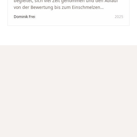
begleitet, sich viel Zeit genommen und den Ablauf
von der Bewertung bis zum Einschmelzen
transparent und angenehm gestaltet. Diskreter,
Dominik Frei
2025
professioneller Service auf höchstem Niveau –
genauso, wie wir es uns gewünscht haben.
"