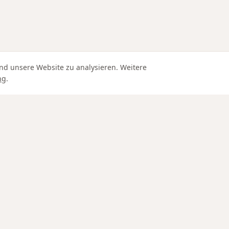
nd unsere Website zu analysieren. Weitere
ng
.
Edle Materialien
IN SCHAFFHAUSEN
SERVICE