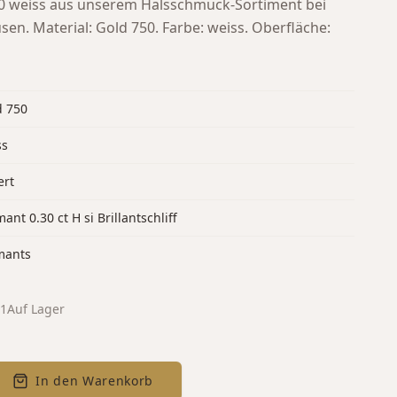
0 weiss aus unserem Halsschmuck-Sortiment bei
usen.
Material: Gold 750. Farbe: weiss. Oberfläche:
d 750
ss
ert
ant 0.30 ct H si Brillantschliff
mants
01
Auf Lager
In den Warenkorb