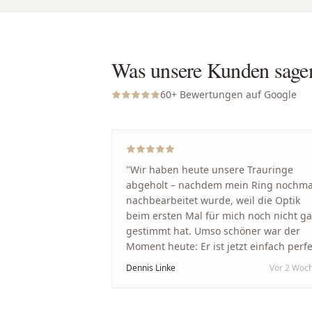
Was unsere Kunden sage
60
+ Bewertungen auf Google
"
Wir haben heute unsere Trauringe
abgeholt – nachdem mein Ring nochma
nachbearbeitet wurde, weil die Optik
beim ersten Mal für mich noch nicht g
gestimmt hat. Umso schöner war der
Moment heute: Er ist jetzt einfach perfe
geworden. Ein riesiges Dankeschön an
Dennis Linke
Vor 2 Woc
Nikola und sein Team. Vom ersten Term
an wurden wir jedes Mal unglaublich
herzlich empfangen. Nikola ist ein