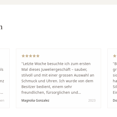
n
"
Letzte Woche besuchte ich zum ersten
"
B
ls
Mal dieses Juweliergeschäft – sauber,
gr
stilvoll und mit einer grossen Auswahl an
si
anz
Schmuck und Uhren. Ich wurde von dem
ha
Besitzer bedient, einem sehr
Si
kt
freundlichen, fürsorglichen und
Ei
professionellen Mann. Ich empfehle zu
Ze
hen
Magnolia Gonzalez
2023
Do
in
100 % dieses Schmuckgeschäft in
Be
Schaffhausen. Ich selbst war sehr
tr
zufrieden und glücklich mit der
Di