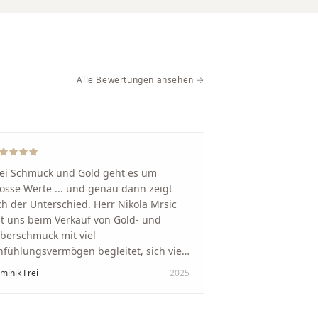
Alle Bewertungen ansehen →
ei Schmuck und Gold geht es um
osse Werte ... und genau dann zeigt
ch der Unterschied. Herr Nikola Mrsic
t uns beim Verkauf von Gold- und
lberschmuck mit viel
nfühlungsvermögen begleitet, sich viel
it genommen und den Ablauf von der
minik Frei
2025
wertung bis zum Einschmelzen
ansparent und angenehm gestaltet.
skreter, professioneller Service auf