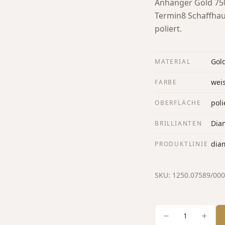
Anhänger Gold 75
Termin8 Schaffha
poliert.
Gol
MATERIAL
wei
FARBE
poli
OBERFLÄCHE
Diam
BRILLIANTEN
dia
PRODUKTLINIE
SKU:
1250.07589/00
1