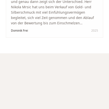
und genau dann zeigt sich der Unterschied. Herr
Nikola Mrsic hat uns beim Verkauf von Gold- und
Silberschmuck mit viel Einfühlungsvermögen
begleitet, sich viel Zeit genommen und den Ablauf
von der Bewertung bis zum Einschmelzen
transparent und angenehm gestaltet. Diskreter,
Dominik Frei
2025
professioneller Service auf höchstem Niveau –
genauso, wie wir es uns gewünscht haben.
"