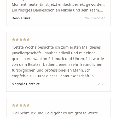
Moment heute: Er ist jetzt einfach perfekt geworden.
Ein riesiges Dankeschön an Nikola und sein Team.
Vom ersten Termin an wurden wir jedes Mal
Dennis Linke
Vor 2 Wochen
unglaublich herzlich empfangen. Nikola ist ein
unglaublich angenehmer, offener und herzlicher
Mensch, bei dem man sofort merkt, dass ihm seine
Arbeit und seine Kunden wirklich am Herzen liegen.
Wer Unikate, handwerkliche Qualität, persönlichen
"
Letzte Woche besuchte ich zum ersten Mal dieses
Service und echte Herzlichkeit schätzt, ist hier genau
Juweliergeschäft – sauber, stilvoll und mit einer
richtig.
"
grossen Auswahl an Schmuck und Uhren. Ich wurde
von dem Besitzer bedient, einem sehr freundlichen,
fürsorglichen und professionellen Mann. Ich
empfehle zu 100 % dieses Schmuckgeschäft in
Schaffhausen. Ich selbst war sehr zufrieden und
Magnolia Gonzalez
2023
glücklich mit der Behandlung. Ich danke Ihnen – ich
werde immer wieder zurückkommen!
"
"
Bei Schmuck und Gold geht es um grosse Werte ...