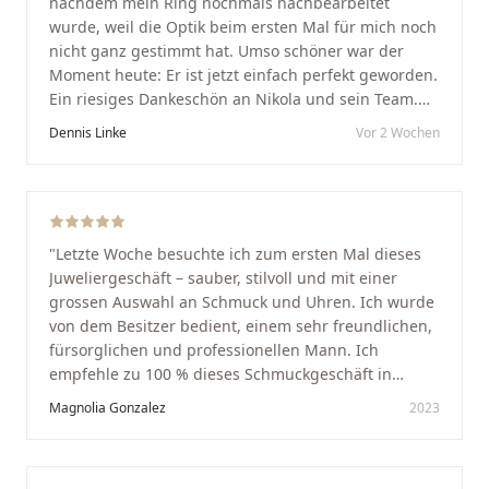
nachdem mein Ring nochmals nachbearbeitet
wurde, weil die Optik beim ersten Mal für mich noch
nicht ganz gestimmt hat. Umso schöner war der
Moment heute: Er ist jetzt einfach perfekt geworden.
Ein riesiges Dankeschön an Nikola und sein Team.
Vom ersten Termin an wurden wir jedes Mal
Dennis Linke
Vor 2 Wochen
unglaublich herzlich empfangen. Nikola ist ein
unglaublich angenehmer, offener und herzlicher
Mensch, bei dem man sofort merkt, dass ihm seine
Arbeit und seine Kunden wirklich am Herzen liegen.
Wer Unikate, handwerkliche Qualität, persönlichen
"
Letzte Woche besuchte ich zum ersten Mal dieses
Service und echte Herzlichkeit schätzt, ist hier genau
Juweliergeschäft – sauber, stilvoll und mit einer
richtig.
"
grossen Auswahl an Schmuck und Uhren. Ich wurde
von dem Besitzer bedient, einem sehr freundlichen,
fürsorglichen und professionellen Mann. Ich
empfehle zu 100 % dieses Schmuckgeschäft in
Schaffhausen. Ich selbst war sehr zufrieden und
Magnolia Gonzalez
2023
glücklich mit der Behandlung. Ich danke Ihnen – ich
werde immer wieder zurückkommen!
"