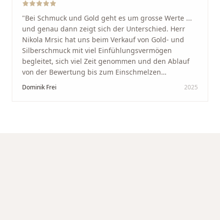
"
Bei Schmuck und Gold geht es um grosse Werte ...
und genau dann zeigt sich der Unterschied. Herr
Nikola Mrsic hat uns beim Verkauf von Gold- und
Silberschmuck mit viel Einfühlungsvermögen
begleitet, sich viel Zeit genommen und den Ablauf
von der Bewertung bis zum Einschmelzen
transparent und angenehm gestaltet. Diskreter,
Dominik Frei
2025
professioneller Service auf höchstem Niveau –
genauso, wie wir es uns gewünscht haben.
"