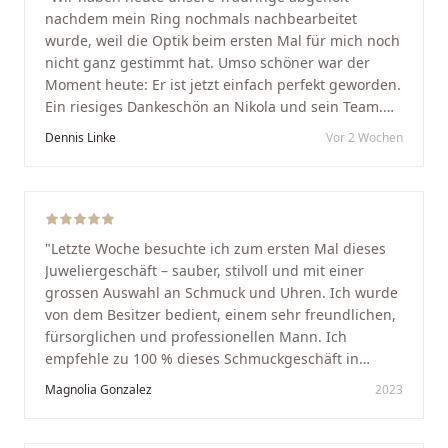
nachdem mein Ring nochmals nachbearbeitet
wurde, weil die Optik beim ersten Mal für mich noch
nicht ganz gestimmt hat. Umso schöner war der
Moment heute: Er ist jetzt einfach perfekt geworden.
Ein riesiges Dankeschön an Nikola und sein Team.
Vom ersten Termin an wurden wir jedes Mal
Dennis Linke
Vor 2 Wochen
unglaublich herzlich empfangen. Nikola ist ein
unglaublich angenehmer, offener und herzlicher
Mensch, bei dem man sofort merkt, dass ihm seine
Arbeit und seine Kunden wirklich am Herzen liegen.
Wer Unikate, handwerkliche Qualität, persönlichen
"
Letzte Woche besuchte ich zum ersten Mal dieses
Service und echte Herzlichkeit schätzt, ist hier genau
Juweliergeschäft – sauber, stilvoll und mit einer
richtig.
"
grossen Auswahl an Schmuck und Uhren. Ich wurde
von dem Besitzer bedient, einem sehr freundlichen,
fürsorglichen und professionellen Mann. Ich
empfehle zu 100 % dieses Schmuckgeschäft in
Schaffhausen. Ich selbst war sehr zufrieden und
Magnolia Gonzalez
2023
glücklich mit der Behandlung. Ich danke Ihnen – ich
werde immer wieder zurückkommen!
"