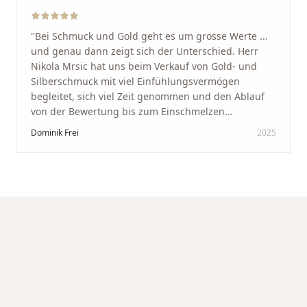
"
Bei Schmuck und Gold geht es um grosse Werte ...
und genau dann zeigt sich der Unterschied. Herr
Nikola Mrsic hat uns beim Verkauf von Gold- und
Silberschmuck mit viel Einfühlungsvermögen
begleitet, sich viel Zeit genommen und den Ablauf
von der Bewertung bis zum Einschmelzen
transparent und angenehm gestaltet. Diskreter,
Dominik Frei
2025
professioneller Service auf höchstem Niveau –
genauso, wie wir es uns gewünscht haben.
"