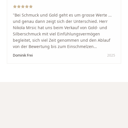
"
Bei Schmuck und Gold geht es um grosse Werte ...
und genau dann zeigt sich der Unterschied. Herr
Nikola Mrsic hat uns beim Verkauf von Gold- und
Silberschmuck mit viel Einfühlungsvermögen
begleitet, sich viel Zeit genommen und den Ablauf
von der Bewertung bis zum Einschmelzen
transparent und angenehm gestaltet. Diskreter,
Dominik Frei
2025
professioneller Service auf höchstem Niveau –
genauso, wie wir es uns gewünscht haben.
"