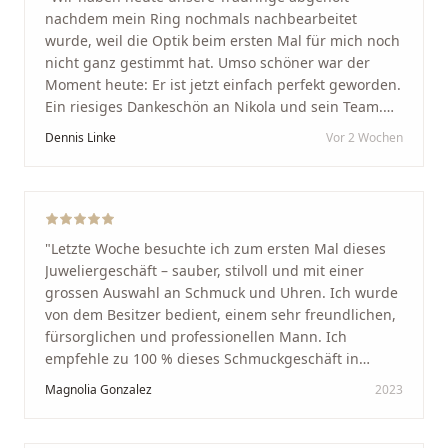
nachdem mein Ring nochmals nachbearbeitet
wurde, weil die Optik beim ersten Mal für mich noch
nicht ganz gestimmt hat. Umso schöner war der
Moment heute: Er ist jetzt einfach perfekt geworden.
Ein riesiges Dankeschön an Nikola und sein Team.
Vom ersten Termin an wurden wir jedes Mal
Dennis Linke
Vor 2 Wochen
unglaublich herzlich empfangen. Nikola ist ein
unglaublich angenehmer, offener und herzlicher
Mensch, bei dem man sofort merkt, dass ihm seine
Arbeit und seine Kunden wirklich am Herzen liegen.
Wer Unikate, handwerkliche Qualität, persönlichen
"
Letzte Woche besuchte ich zum ersten Mal dieses
Service und echte Herzlichkeit schätzt, ist hier genau
Juweliergeschäft – sauber, stilvoll und mit einer
richtig.
"
grossen Auswahl an Schmuck und Uhren. Ich wurde
von dem Besitzer bedient, einem sehr freundlichen,
fürsorglichen und professionellen Mann. Ich
empfehle zu 100 % dieses Schmuckgeschäft in
Schaffhausen. Ich selbst war sehr zufrieden und
Magnolia Gonzalez
2023
glücklich mit der Behandlung. Ich danke Ihnen – ich
werde immer wieder zurückkommen!
"