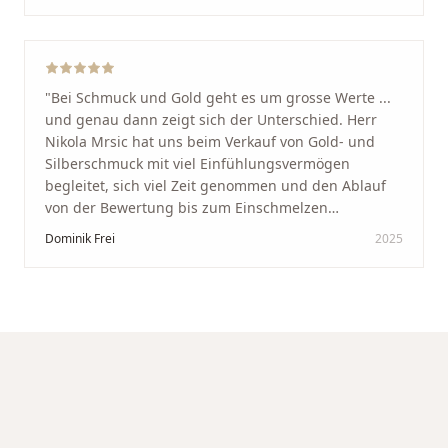
werde immer wieder zurückkommen!
"
"
Bei Schmuck und Gold geht es um grosse Werte ...
und genau dann zeigt sich der Unterschied. Herr
Nikola Mrsic hat uns beim Verkauf von Gold- und
Silberschmuck mit viel Einfühlungsvermögen
begleitet, sich viel Zeit genommen und den Ablauf
von der Bewertung bis zum Einschmelzen
transparent und angenehm gestaltet. Diskreter,
Dominik Frei
2025
professioneller Service auf höchstem Niveau –
genauso, wie wir es uns gewünscht haben.
"