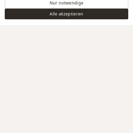
Nur notwendige
Alle akzeptieren
Swiss Service
Edle Materialien
Gravur auf Anfrage