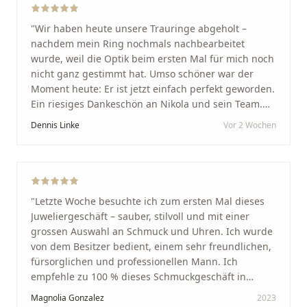
"
Wir haben heute unsere Trauringe abgeholt –
nachdem mein Ring nochmals nachbearbeitet
wurde, weil die Optik beim ersten Mal für mich noch
nicht ganz gestimmt hat. Umso schöner war der
Moment heute: Er ist jetzt einfach perfekt geworden.
Ein riesiges Dankeschön an Nikola und sein Team.
Vom ersten Termin an wurden wir jedes Mal
Dennis Linke
Vor 2 Wochen
unglaublich herzlich empfangen. Nikola ist ein
unglaublich angenehmer, offener und herzlicher
Mensch, bei dem man sofort merkt, dass ihm seine
Arbeit und seine Kunden wirklich am Herzen liegen.
Wer Unikate, handwerkliche Qualität, persönlichen
"
Letzte Woche besuchte ich zum ersten Mal dieses
Service und echte Herzlichkeit schätzt, ist hier genau
Juweliergeschäft – sauber, stilvoll und mit einer
richtig.
"
grossen Auswahl an Schmuck und Uhren. Ich wurde
von dem Besitzer bedient, einem sehr freundlichen,
fürsorglichen und professionellen Mann. Ich
empfehle zu 100 % dieses Schmuckgeschäft in
Schaffhausen. Ich selbst war sehr zufrieden und
Magnolia Gonzalez
2023
glücklich mit der Behandlung. Ich danke Ihnen – ich