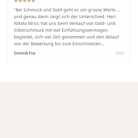
"
Bei Schmuck und Gold geht es um grosse Werte ...
und genau dann zeigt sich der Unterschied. Herr
Nikola Mrsic hat uns beim Verkauf von Gold- und
Silberschmuck mit viel Einfühlungsvermögen
begleitet, sich viel Zeit genommen und den Ablauf
von der Bewertung bis zum Einschmelzen
transparent und angenehm gestaltet. Diskreter,
Dominik Frei
2025
professioneller Service auf höchstem Niveau –
genauso, wie wir es uns gewünscht haben.
"