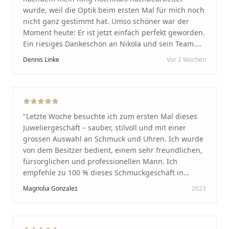
wurde, weil die Optik beim ersten Mal für mich noch
nicht ganz gestimmt hat. Umso schöner war der
Moment heute: Er ist jetzt einfach perfekt geworden.
Ein riesiges Dankeschön an Nikola und sein Team.
Vom ersten Termin an wurden wir jedes Mal
Dennis Linke
Vor 2 Wochen
unglaublich herzlich empfangen. Nikola ist ein
unglaublich angenehmer, offener und herzlicher
Mensch, bei dem man sofort merkt, dass ihm seine
Arbeit und seine Kunden wirklich am Herzen liegen.
Wer Unikate, handwerkliche Qualität, persönlichen
"
Letzte Woche besuchte ich zum ersten Mal dieses
Service und echte Herzlichkeit schätzt, ist hier genau
Juweliergeschäft – sauber, stilvoll und mit einer
richtig.
"
grossen Auswahl an Schmuck und Uhren. Ich wurde
von dem Besitzer bedient, einem sehr freundlichen,
fürsorglichen und professionellen Mann. Ich
empfehle zu 100 % dieses Schmuckgeschäft in
Schaffhausen. Ich selbst war sehr zufrieden und
Magnolia Gonzalez
2023
glücklich mit der Behandlung. Ich danke Ihnen – ich
werde immer wieder zurückkommen!
"