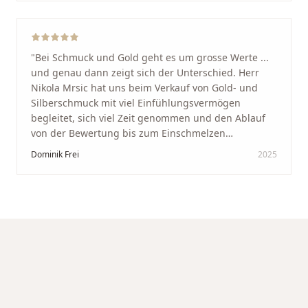
werde immer wieder zurückkommen!
"
"
Bei Schmuck und Gold geht es um grosse Werte ...
und genau dann zeigt sich der Unterschied. Herr
Nikola Mrsic hat uns beim Verkauf von Gold- und
Silberschmuck mit viel Einfühlungsvermögen
begleitet, sich viel Zeit genommen und den Ablauf
von der Bewertung bis zum Einschmelzen
transparent und angenehm gestaltet. Diskreter,
Dominik Frei
2025
professioneller Service auf höchstem Niveau –
genauso, wie wir es uns gewünscht haben.
"