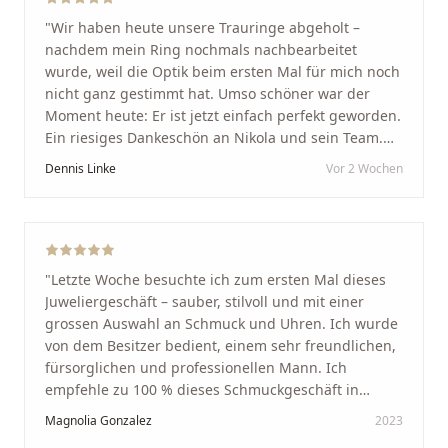
"
Wir haben heute unsere Trauringe abgeholt –
nachdem mein Ring nochmals nachbearbeitet
wurde, weil die Optik beim ersten Mal für mich noch
nicht ganz gestimmt hat. Umso schöner war der
Moment heute: Er ist jetzt einfach perfekt geworden.
Ein riesiges Dankeschön an Nikola und sein Team.
Vom ersten Termin an wurden wir jedes Mal
Dennis Linke
Vor 2 Wochen
unglaublich herzlich empfangen. Nikola ist ein
unglaublich angenehmer, offener und herzlicher
Mensch, bei dem man sofort merkt, dass ihm seine
Arbeit und seine Kunden wirklich am Herzen liegen.
Wer Unikate, handwerkliche Qualität, persönlichen
"
Letzte Woche besuchte ich zum ersten Mal dieses
Service und echte Herzlichkeit schätzt, ist hier genau
Juweliergeschäft – sauber, stilvoll und mit einer
richtig.
"
grossen Auswahl an Schmuck und Uhren. Ich wurde
von dem Besitzer bedient, einem sehr freundlichen,
fürsorglichen und professionellen Mann. Ich
empfehle zu 100 % dieses Schmuckgeschäft in
Schaffhausen. Ich selbst war sehr zufrieden und
Magnolia Gonzalez
2023
glücklich mit der Behandlung. Ich danke Ihnen – ich