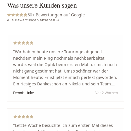
Was unsere Kunden sagen
60
+ Bewertungen auf Google
Alle Bewertungen ansehen →
"
Wir haben heute unsere Trauringe abgeholt –
nachdem mein Ring nochmals nachbearbeitet
wurde, weil die Optik beim ersten Mal für mich noch
nicht ganz gestimmt hat. Umso schöner war der
Moment heute: Er ist jetzt einfach perfekt geworden.
Ein riesiges Dankeschön an Nikola und sein Team.
Vom ersten Termin an wurden wir jedes Mal
Dennis Linke
Vor 2 Wochen
unglaublich herzlich empfangen. Nikola ist ein
unglaublich angenehmer, offener und herzlicher
Mensch, bei dem man sofort merkt, dass ihm seine
Arbeit und seine Kunden wirklich am Herzen liegen.
Wer Unikate, handwerkliche Qualität, persönlichen
"
Letzte Woche besuchte ich zum ersten Mal dieses
Service und echte Herzlichkeit schätzt, ist hier genau