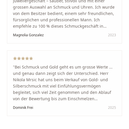
Juweliergeschäft – sauber, stilvoll und mit einer
richtig.
"
grossen Auswahl an Schmuck und Uhren. Ich wurde
von dem Besitzer bedient, einem sehr freundlichen,
fürsorglichen und professionellen Mann. Ich
empfehle zu 100 % dieses Schmuckgeschäft in
Schaffhausen. Ich selbst war sehr zufrieden und
Magnolia Gonzalez
2023
glücklich mit der Behandlung. Ich danke Ihnen – ich
werde immer wieder zurückkommen!
"
"
Bei Schmuck und Gold geht es um grosse Werte ...
und genau dann zeigt sich der Unterschied. Herr
Nikola Mrsic hat uns beim Verkauf von Gold- und
Silberschmuck mit viel Einfühlungsvermögen
begleitet, sich viel Zeit genommen und den Ablauf
von der Bewertung bis zum Einschmelzen
transparent und angenehm gestaltet. Diskreter,
Dominik Frei
2025
professioneller Service auf höchstem Niveau –
genauso, wie wir es uns gewünscht haben.
"