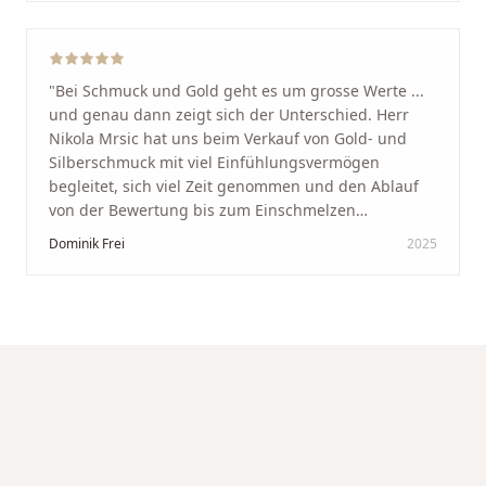
werde immer wieder zurückkommen!
"
"
Bei Schmuck und Gold geht es um grosse Werte ...
und genau dann zeigt sich der Unterschied. Herr
Nikola Mrsic hat uns beim Verkauf von Gold- und
Silberschmuck mit viel Einfühlungsvermögen
begleitet, sich viel Zeit genommen und den Ablauf
von der Bewertung bis zum Einschmelzen
transparent und angenehm gestaltet. Diskreter,
Dominik Frei
2025
professioneller Service auf höchstem Niveau –
genauso, wie wir es uns gewünscht haben.
"