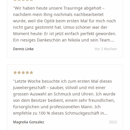
"
Wir haben heute unsere Trauringe abgeholt –
nachdem mein Ring nochmals nachbearbeitet
wurde, weil die Optik beim ersten Mal für mich noch
nicht ganz gestimmt hat. Umso schöner war der
Moment heute: Er ist jetzt einfach perfekt geworden.
Ein riesiges Dankeschön an Nikola und sein Team.
Vom ersten Termin an wurden wir jedes Mal
Dennis Linke
Vor 2 Wochen
unglaublich herzlich empfangen. Nikola ist ein
unglaublich angenehmer, offener und herzlicher
Mensch, bei dem man sofort merkt, dass ihm seine
Arbeit und seine Kunden wirklich am Herzen liegen.
Wer Unikate, handwerkliche Qualität, persönlichen
"
Letzte Woche besuchte ich zum ersten Mal dieses
Service und echte Herzlichkeit schätzt, ist hier genau
Juweliergeschäft – sauber, stilvoll und mit einer
richtig.
"
grossen Auswahl an Schmuck und Uhren. Ich wurde
von dem Besitzer bedient, einem sehr freundlichen,
fürsorglichen und professionellen Mann. Ich
empfehle zu 100 % dieses Schmuckgeschäft in
Schaffhausen. Ich selbst war sehr zufrieden und
Magnolia Gonzalez
2023
glücklich mit der Behandlung. Ich danke Ihnen – ich