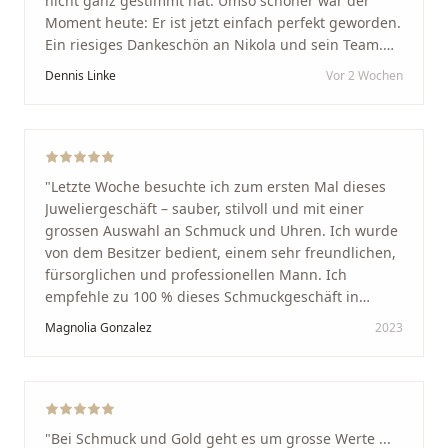
nicht ganz gestimmt hat. Umso schöner war der
Moment heute: Er ist jetzt einfach perfekt geworden.
Ein riesiges Dankeschön an Nikola und sein Team.
Vom ersten Termin an wurden wir jedes Mal
Dennis Linke
Vor 2 Wochen
unglaublich herzlich empfangen. Nikola ist ein
unglaublich angenehmer, offener und herzlicher
Mensch, bei dem man sofort merkt, dass ihm seine
Arbeit und seine Kunden wirklich am Herzen liegen.
Wer Unikate, handwerkliche Qualität, persönlichen
"
Letzte Woche besuchte ich zum ersten Mal dieses
Service und echte Herzlichkeit schätzt, ist hier genau
Juweliergeschäft – sauber, stilvoll und mit einer
richtig.
"
grossen Auswahl an Schmuck und Uhren. Ich wurde
von dem Besitzer bedient, einem sehr freundlichen,
fürsorglichen und professionellen Mann. Ich
empfehle zu 100 % dieses Schmuckgeschäft in
Schaffhausen. Ich selbst war sehr zufrieden und
Magnolia Gonzalez
2023
glücklich mit der Behandlung. Ich danke Ihnen – ich
werde immer wieder zurückkommen!
"
"
Bei Schmuck und Gold geht es um grosse Werte ...