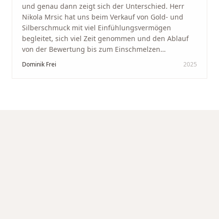
und genau dann zeigt sich der Unterschied. Herr
Nikola Mrsic hat uns beim Verkauf von Gold- und
Silberschmuck mit viel Einfühlungsvermögen
begleitet, sich viel Zeit genommen und den Ablauf
von der Bewertung bis zum Einschmelzen
transparent und angenehm gestaltet. Diskreter,
Dominik Frei
2025
professioneller Service auf höchstem Niveau –
genauso, wie wir es uns gewünscht haben.
"