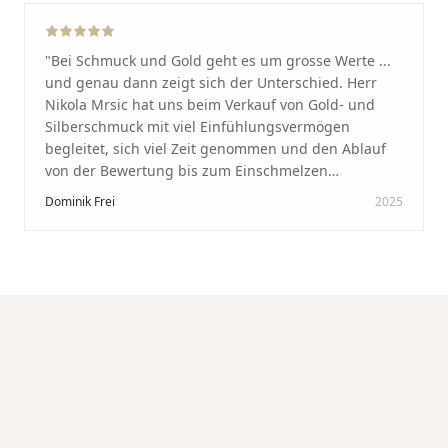
"
Bei Schmuck und Gold geht es um grosse Werte ...
und genau dann zeigt sich der Unterschied. Herr
Nikola Mrsic hat uns beim Verkauf von Gold- und
Silberschmuck mit viel Einfühlungsvermögen
begleitet, sich viel Zeit genommen und den Ablauf
von der Bewertung bis zum Einschmelzen
transparent und angenehm gestaltet. Diskreter,
Dominik Frei
2025
professioneller Service auf höchstem Niveau –
genauso, wie wir es uns gewünscht haben.
"