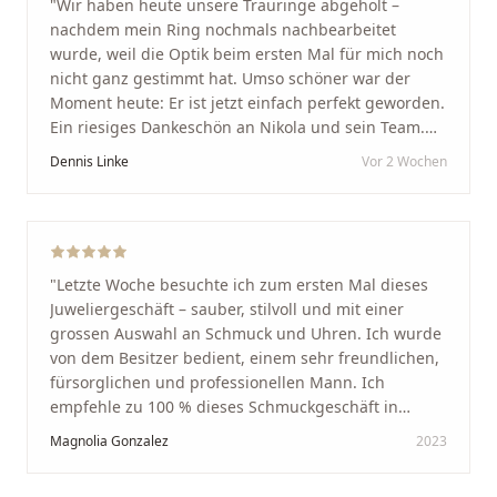
"
Wir haben heute unsere Trauringe abgeholt –
nachdem mein Ring nochmals nachbearbeitet
wurde, weil die Optik beim ersten Mal für mich noch
nicht ganz gestimmt hat. Umso schöner war der
Moment heute: Er ist jetzt einfach perfekt geworden.
Ein riesiges Dankeschön an Nikola und sein Team.
Vom ersten Termin an wurden wir jedes Mal
Dennis Linke
Vor 2 Wochen
unglaublich herzlich empfangen. Nikola ist ein
unglaublich angenehmer, offener und herzlicher
Mensch, bei dem man sofort merkt, dass ihm seine
Arbeit und seine Kunden wirklich am Herzen liegen.
Wer Unikate, handwerkliche Qualität, persönlichen
"
Letzte Woche besuchte ich zum ersten Mal dieses
Service und echte Herzlichkeit schätzt, ist hier genau
Juweliergeschäft – sauber, stilvoll und mit einer
richtig.
"
grossen Auswahl an Schmuck und Uhren. Ich wurde
von dem Besitzer bedient, einem sehr freundlichen,
fürsorglichen und professionellen Mann. Ich
empfehle zu 100 % dieses Schmuckgeschäft in
Schaffhausen. Ich selbst war sehr zufrieden und
Magnolia Gonzalez
2023
glücklich mit der Behandlung. Ich danke Ihnen – ich
werde immer wieder zurückkommen!
"