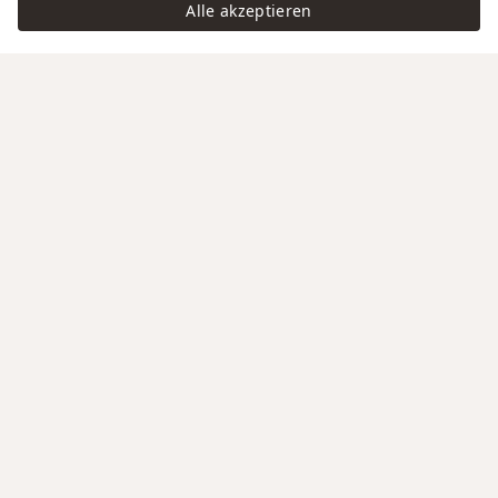
Alle akzeptieren
Swiss Service
Edle Materialien
Gravur auf Anfrage