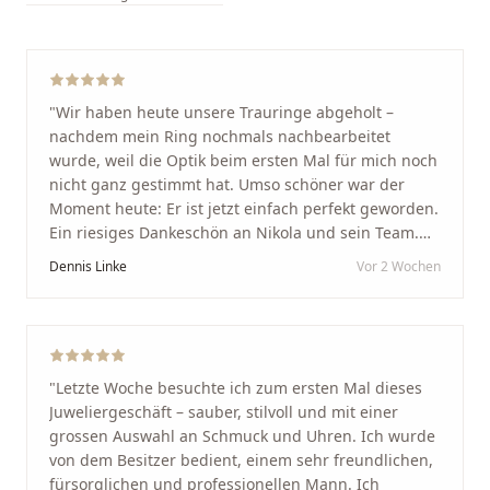
"
Wir haben heute unsere Trauringe abgeholt –
nachdem mein Ring nochmals nachbearbeitet
wurde, weil die Optik beim ersten Mal für mich noch
nicht ganz gestimmt hat. Umso schöner war der
Moment heute: Er ist jetzt einfach perfekt geworden.
Ein riesiges Dankeschön an Nikola und sein Team.
Vom ersten Termin an wurden wir jedes Mal
Dennis Linke
Vor 2 Wochen
unglaublich herzlich empfangen. Nikola ist ein
unglaublich angenehmer, offener und herzlicher
Mensch, bei dem man sofort merkt, dass ihm seine
Arbeit und seine Kunden wirklich am Herzen liegen.
Wer Unikate, handwerkliche Qualität, persönlichen
"
Letzte Woche besuchte ich zum ersten Mal dieses
Service und echte Herzlichkeit schätzt, ist hier genau
Juweliergeschäft – sauber, stilvoll und mit einer
richtig.
"
grossen Auswahl an Schmuck und Uhren. Ich wurde
von dem Besitzer bedient, einem sehr freundlichen,
fürsorglichen und professionellen Mann. Ich