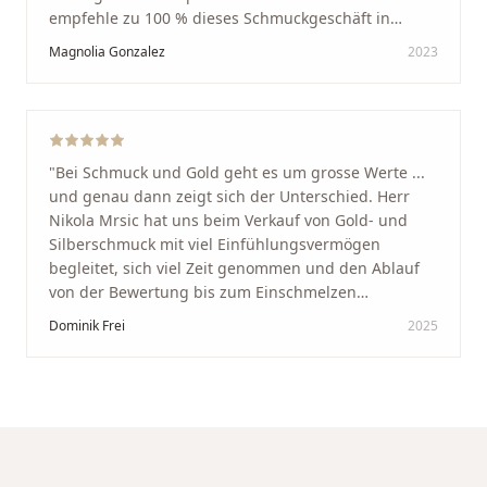
empfehle zu 100 % dieses Schmuckgeschäft in
Schaffhausen. Ich selbst war sehr zufrieden und
Magnolia Gonzalez
2023
glücklich mit der Behandlung. Ich danke Ihnen – ich
werde immer wieder zurückkommen!
"
"
Bei Schmuck und Gold geht es um grosse Werte ...
und genau dann zeigt sich der Unterschied. Herr
Nikola Mrsic hat uns beim Verkauf von Gold- und
Silberschmuck mit viel Einfühlungsvermögen
begleitet, sich viel Zeit genommen und den Ablauf
von der Bewertung bis zum Einschmelzen
transparent und angenehm gestaltet. Diskreter,
Dominik Frei
2025
professioneller Service auf höchstem Niveau –
genauso, wie wir es uns gewünscht haben.
"