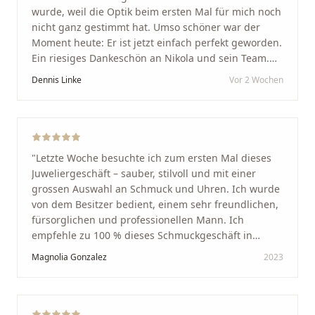
wurde, weil die Optik beim ersten Mal für mich noch
nicht ganz gestimmt hat. Umso schöner war der
Moment heute: Er ist jetzt einfach perfekt geworden.
Ein riesiges Dankeschön an Nikola und sein Team.
Vom ersten Termin an wurden wir jedes Mal
Dennis Linke
Vor 2 Wochen
unglaublich herzlich empfangen. Nikola ist ein
unglaublich angenehmer, offener und herzlicher
Mensch, bei dem man sofort merkt, dass ihm seine
Arbeit und seine Kunden wirklich am Herzen liegen.
Wer Unikate, handwerkliche Qualität, persönlichen
"
Letzte Woche besuchte ich zum ersten Mal dieses
Service und echte Herzlichkeit schätzt, ist hier genau
Juweliergeschäft – sauber, stilvoll und mit einer
richtig.
"
grossen Auswahl an Schmuck und Uhren. Ich wurde
von dem Besitzer bedient, einem sehr freundlichen,
fürsorglichen und professionellen Mann. Ich
empfehle zu 100 % dieses Schmuckgeschäft in
Schaffhausen. Ich selbst war sehr zufrieden und
Magnolia Gonzalez
2023
glücklich mit der Behandlung. Ich danke Ihnen – ich
werde immer wieder zurückkommen!
"