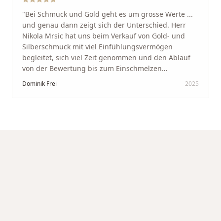
"
Bei Schmuck und Gold geht es um grosse Werte ...
und genau dann zeigt sich der Unterschied. Herr
Nikola Mrsic hat uns beim Verkauf von Gold- und
Silberschmuck mit viel Einfühlungsvermögen
begleitet, sich viel Zeit genommen und den Ablauf
von der Bewertung bis zum Einschmelzen
transparent und angenehm gestaltet. Diskreter,
Dominik Frei
2025
professioneller Service auf höchstem Niveau –
genauso, wie wir es uns gewünscht haben.
"