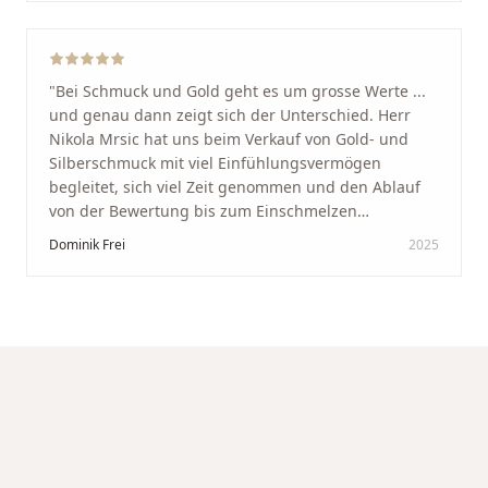
werde immer wieder zurückkommen!
"
"
Bei Schmuck und Gold geht es um grosse Werte ...
und genau dann zeigt sich der Unterschied. Herr
Nikola Mrsic hat uns beim Verkauf von Gold- und
Silberschmuck mit viel Einfühlungsvermögen
begleitet, sich viel Zeit genommen und den Ablauf
von der Bewertung bis zum Einschmelzen
transparent und angenehm gestaltet. Diskreter,
Dominik Frei
2025
professioneller Service auf höchstem Niveau –
genauso, wie wir es uns gewünscht haben.
"