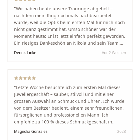
"
Wir haben heute unsere Trauringe abgeholt –
nachdem mein Ring nochmals nachbearbeitet
wurde, weil die Optik beim ersten Mal für mich noch
nicht ganz gestimmt hat. Umso schöner war der
Moment heute: Er ist jetzt einfach perfekt geworden.
Ein riesiges Dankeschön an Nikola und sein Team.
Vom ersten Termin an wurden wir jedes Mal
Dennis Linke
Vor 2 Wochen
unglaublich herzlich empfangen. Nikola ist ein
unglaublich angenehmer, offener und herzlicher
Mensch, bei dem man sofort merkt, dass ihm seine
Arbeit und seine Kunden wirklich am Herzen liegen.
Wer Unikate, handwerkliche Qualität, persönlichen
"
Letzte Woche besuchte ich zum ersten Mal dieses
Service und echte Herzlichkeit schätzt, ist hier genau
Juweliergeschäft – sauber, stilvoll und mit einer
richtig.
"
grossen Auswahl an Schmuck und Uhren. Ich wurde
von dem Besitzer bedient, einem sehr freundlichen,
fürsorglichen und professionellen Mann. Ich
empfehle zu 100 % dieses Schmuckgeschäft in
Schaffhausen. Ich selbst war sehr zufrieden und
Magnolia Gonzalez
2023
glücklich mit der Behandlung. Ich danke Ihnen – ich