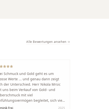
Alle Bewertungen ansehen →
ei Schmuck und Gold geht es um
osse Werte ... und genau dann zeigt
ch der Unterschied. Herr Nikola Mrsic
t uns beim Verkauf von Gold- und
lberschmuck mit viel
nfühlungsvermögen begleitet, sich viel
it genommen und den Ablauf von der
minik Frei
2025