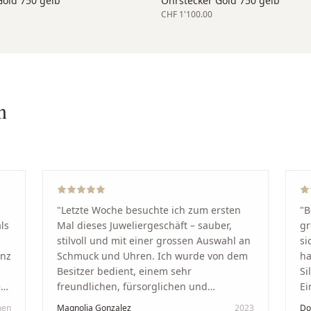
Gold 750 gelb
Ohrstecker Gold 750 gelb
CHF 1'100.00
n
"
Letzte Woche besuchte ich zum ersten
"
B
ls
Mal dieses Juweliergeschäft – sauber,
gr
stilvoll und mit einer grossen Auswahl an
si
anz
Schmuck und Uhren. Ich wurde von dem
ha
Besitzer bedient, einem sehr
Si
kt
freundlichen, fürsorglichen und
Ei
professionellen Mann. Ich empfehle zu
Ze
hen
Magnolia Gonzalez
2023
Do