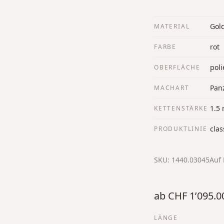
Gol
MATERIAL
rot
FARBE
poli
OBERFLÄCHE
Panz
MACHART
1.5
KETTENSTÄRKE
clas
PRODUKTLINIE
SKU:
1440.03045
Auf 
ab
CHF 1’095.0
LÄNGE