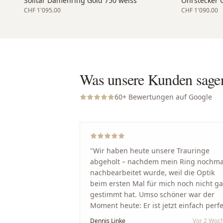
Solitär Damenring Gold 750 weiss
Ohrstecker 
CHF 1'095.00
CHF 1'090.00
Was unsere Kunden sage
60
+ Bewertungen auf Google
"
Wir haben heute unsere Trauringe
abgeholt – nachdem mein Ring nochma
nachbearbeitet wurde, weil die Optik
beim ersten Mal für mich noch nicht g
gestimmt hat. Umso schöner war der
Moment heute: Er ist jetzt einfach perfe
geworden. Ein riesiges Dankeschön an
Dennis Linke
Vor 2 Woc