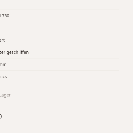
d 750
ert
er geschliffen
 mm
sics
Lager
0