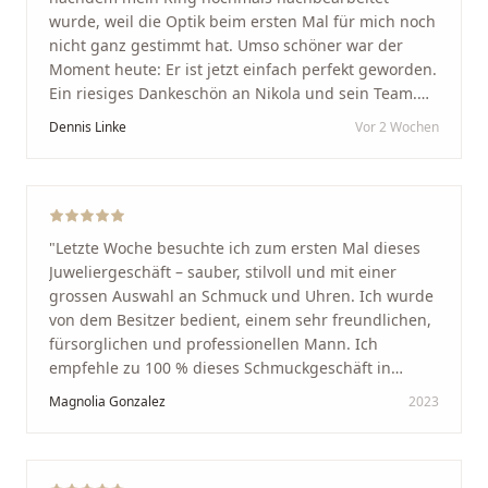
wurde, weil die Optik beim ersten Mal für mich noch
nicht ganz gestimmt hat. Umso schöner war der
Moment heute: Er ist jetzt einfach perfekt geworden.
Ein riesiges Dankeschön an Nikola und sein Team.
Vom ersten Termin an wurden wir jedes Mal
Dennis Linke
Vor 2 Wochen
unglaublich herzlich empfangen. Nikola ist ein
unglaublich angenehmer, offener und herzlicher
Mensch, bei dem man sofort merkt, dass ihm seine
Arbeit und seine Kunden wirklich am Herzen liegen.
Wer Unikate, handwerkliche Qualität, persönlichen
"
Letzte Woche besuchte ich zum ersten Mal dieses
Service und echte Herzlichkeit schätzt, ist hier genau
Juweliergeschäft – sauber, stilvoll und mit einer
richtig.
"
grossen Auswahl an Schmuck und Uhren. Ich wurde
von dem Besitzer bedient, einem sehr freundlichen,
fürsorglichen und professionellen Mann. Ich
empfehle zu 100 % dieses Schmuckgeschäft in
Schaffhausen. Ich selbst war sehr zufrieden und
Magnolia Gonzalez
2023
glücklich mit der Behandlung. Ich danke Ihnen – ich
werde immer wieder zurückkommen!
"