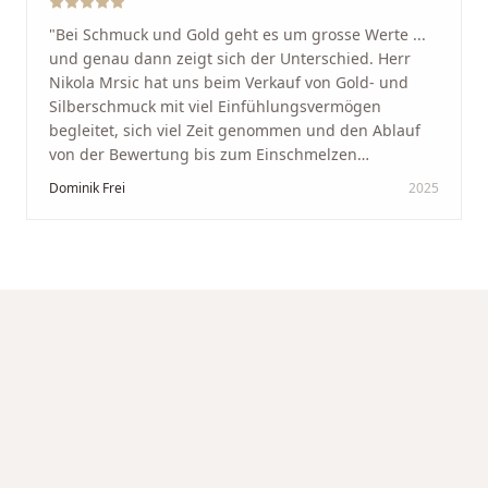
"
Bei Schmuck und Gold geht es um grosse Werte ...
und genau dann zeigt sich der Unterschied. Herr
Nikola Mrsic hat uns beim Verkauf von Gold- und
Silberschmuck mit viel Einfühlungsvermögen
begleitet, sich viel Zeit genommen und den Ablauf
von der Bewertung bis zum Einschmelzen
transparent und angenehm gestaltet. Diskreter,
Dominik Frei
2025
professioneller Service auf höchstem Niveau –
genauso, wie wir es uns gewünscht haben.
"