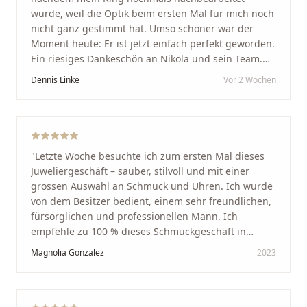
wurde, weil die Optik beim ersten Mal für mich noch
nicht ganz gestimmt hat. Umso schöner war der
Moment heute: Er ist jetzt einfach perfekt geworden.
Ein riesiges Dankeschön an Nikola und sein Team.
Vom ersten Termin an wurden wir jedes Mal
Dennis Linke
Vor 2 Wochen
unglaublich herzlich empfangen. Nikola ist ein
unglaublich angenehmer, offener und herzlicher
Mensch, bei dem man sofort merkt, dass ihm seine
Arbeit und seine Kunden wirklich am Herzen liegen.
Wer Unikate, handwerkliche Qualität, persönlichen
"
Letzte Woche besuchte ich zum ersten Mal dieses
Service und echte Herzlichkeit schätzt, ist hier genau
Juweliergeschäft – sauber, stilvoll und mit einer
richtig.
"
grossen Auswahl an Schmuck und Uhren. Ich wurde
von dem Besitzer bedient, einem sehr freundlichen,
fürsorglichen und professionellen Mann. Ich
empfehle zu 100 % dieses Schmuckgeschäft in
Schaffhausen. Ich selbst war sehr zufrieden und
Magnolia Gonzalez
2023
glücklich mit der Behandlung. Ich danke Ihnen – ich
werde immer wieder zurückkommen!
"