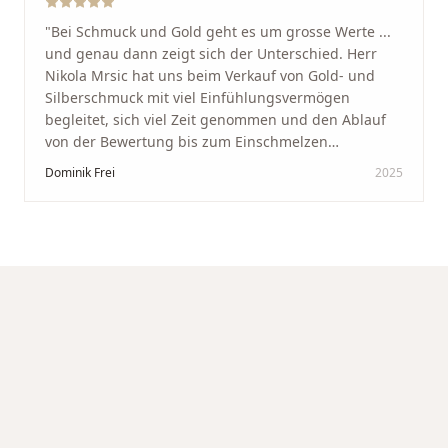
"
Bei Schmuck und Gold geht es um grosse Werte ...
und genau dann zeigt sich der Unterschied. Herr
Nikola Mrsic hat uns beim Verkauf von Gold- und
Silberschmuck mit viel Einfühlungsvermögen
begleitet, sich viel Zeit genommen und den Ablauf
von der Bewertung bis zum Einschmelzen
transparent und angenehm gestaltet. Diskreter,
Dominik Frei
2025
professioneller Service auf höchstem Niveau –
genauso, wie wir es uns gewünscht haben.
"