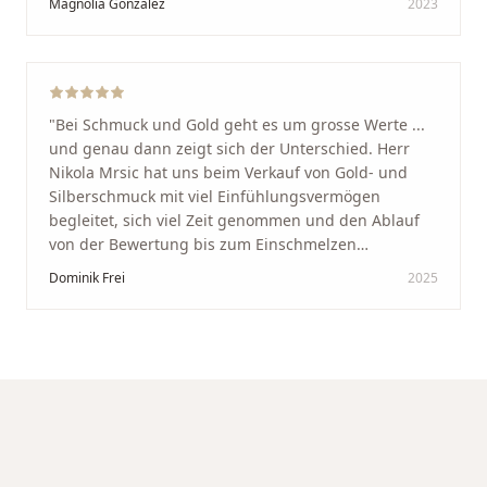
Magnolia Gonzalez
2023
glücklich mit der Behandlung. Ich danke Ihnen – ich
werde immer wieder zurückkommen!
"
"
Bei Schmuck und Gold geht es um grosse Werte ...
und genau dann zeigt sich der Unterschied. Herr
Nikola Mrsic hat uns beim Verkauf von Gold- und
Silberschmuck mit viel Einfühlungsvermögen
begleitet, sich viel Zeit genommen und den Ablauf
von der Bewertung bis zum Einschmelzen
transparent und angenehm gestaltet. Diskreter,
Dominik Frei
2025
professioneller Service auf höchstem Niveau –
genauso, wie wir es uns gewünscht haben.
"