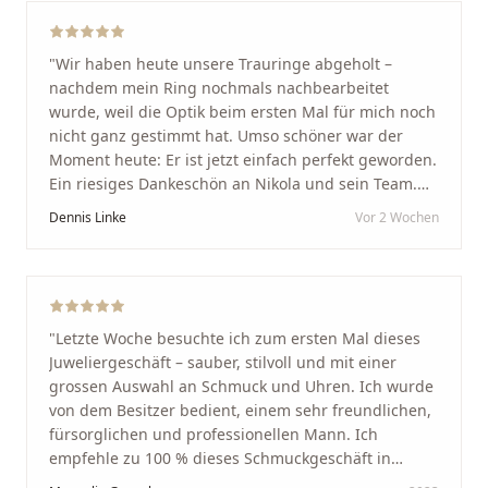
"
Wir haben heute unsere Trauringe abgeholt –
nachdem mein Ring nochmals nachbearbeitet
wurde, weil die Optik beim ersten Mal für mich noch
nicht ganz gestimmt hat. Umso schöner war der
Moment heute: Er ist jetzt einfach perfekt geworden.
Ein riesiges Dankeschön an Nikola und sein Team.
Vom ersten Termin an wurden wir jedes Mal
Dennis Linke
Vor 2 Wochen
unglaublich herzlich empfangen. Nikola ist ein
unglaublich angenehmer, offener und herzlicher
Mensch, bei dem man sofort merkt, dass ihm seine
Arbeit und seine Kunden wirklich am Herzen liegen.
Wer Unikate, handwerkliche Qualität, persönlichen
"
Letzte Woche besuchte ich zum ersten Mal dieses
Service und echte Herzlichkeit schätzt, ist hier genau
Juweliergeschäft – sauber, stilvoll und mit einer
richtig.
"
grossen Auswahl an Schmuck und Uhren. Ich wurde
von dem Besitzer bedient, einem sehr freundlichen,
fürsorglichen und professionellen Mann. Ich
empfehle zu 100 % dieses Schmuckgeschäft in
Schaffhausen. Ich selbst war sehr zufrieden und