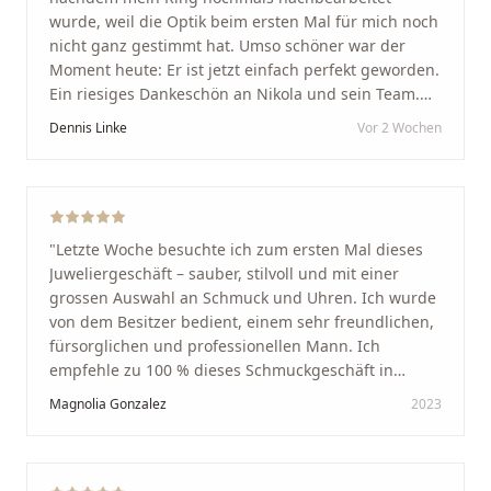
wurde, weil die Optik beim ersten Mal für mich noch
nicht ganz gestimmt hat. Umso schöner war der
Moment heute: Er ist jetzt einfach perfekt geworden.
Ein riesiges Dankeschön an Nikola und sein Team.
Vom ersten Termin an wurden wir jedes Mal
Dennis Linke
Vor 2 Wochen
unglaublich herzlich empfangen. Nikola ist ein
unglaublich angenehmer, offener und herzlicher
Mensch, bei dem man sofort merkt, dass ihm seine
Arbeit und seine Kunden wirklich am Herzen liegen.
Wer Unikate, handwerkliche Qualität, persönlichen
"
Letzte Woche besuchte ich zum ersten Mal dieses
Service und echte Herzlichkeit schätzt, ist hier genau
Juweliergeschäft – sauber, stilvoll und mit einer
richtig.
"
grossen Auswahl an Schmuck und Uhren. Ich wurde
von dem Besitzer bedient, einem sehr freundlichen,
fürsorglichen und professionellen Mann. Ich
empfehle zu 100 % dieses Schmuckgeschäft in
Schaffhausen. Ich selbst war sehr zufrieden und
Magnolia Gonzalez
2023
glücklich mit der Behandlung. Ich danke Ihnen – ich
werde immer wieder zurückkommen!
"