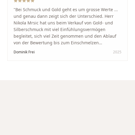
"
Bei Schmuck und Gold geht es um grosse Werte ...
und genau dann zeigt sich der Unterschied. Herr
Nikola Mrsic hat uns beim Verkauf von Gold- und
Silberschmuck mit viel Einfühlungsvermögen
begleitet, sich viel Zeit genommen und den Ablauf
von der Bewertung bis zum Einschmelzen
transparent und angenehm gestaltet. Diskreter,
Dominik Frei
2025
professioneller Service auf höchstem Niveau –
genauso, wie wir es uns gewünscht haben.
"