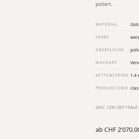
poliert.
Gol
MATERIAL
wei
FARBE
poli
OBERFLÄCHE
Ven
MACHART
1.4
KETTENSTÄRKE
clas
PRODUKTLINIE
SKU:
1241.00115
Auf 
ab
CHF 2’070.0