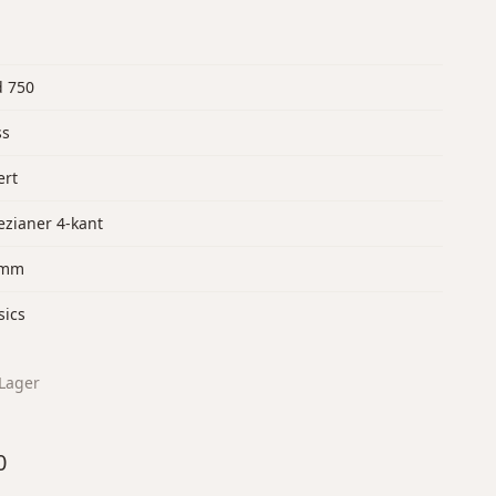
d 750
ss
ert
ezianer 4-kant
 mm
sics
Lager
0