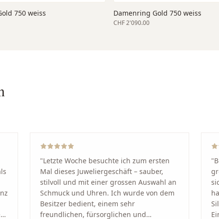
Gold 750 weiss
Damenring Gold 750 weiss
CHF 2'090.00
n
"
Letzte Woche besuchte ich zum ersten
"
B
ls
Mal dieses Juweliergeschäft – sauber,
gr
stilvoll und mit einer grossen Auswahl an
si
anz
Schmuck und Uhren. Ich wurde von dem
ha
Besitzer bedient, einem sehr
Si
kt
freundlichen, fürsorglichen und
Ei