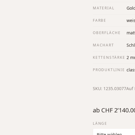
Gol
MATERIAL
wei
FARBE
mat
OBERFLÄCHE
Sch
MACHART
2 
KETTENSTÄRKE
clas
PRODUKTLINIE
SKU:
1235.03077
Auf 
ab
CHF 2’140.0
LÄNGE