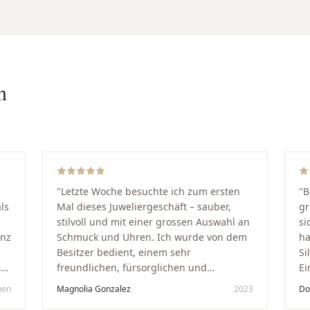
n
"
Letzte Woche besuchte ich zum ersten
"
B
ls
Mal dieses Juweliergeschäft – sauber,
gr
stilvoll und mit einer grossen Auswahl an
si
anz
Schmuck und Uhren. Ich wurde von dem
ha
Besitzer bedient, einem sehr
Si
kt
freundlichen, fürsorglichen und
Ei
professionellen Mann. Ich empfehle zu
Ze
hen
Magnolia Gonzalez
2023
Do
in
100 % dieses Schmuckgeschäft in
Be