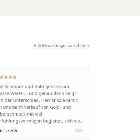
Alle Bewertungen ansehen →
ei Schmuck und Gold geht es um
osse Werte ... und genau dann zeigt
ch der Unterschied. Herr Nikola Mrsic
t uns beim Verkauf von Gold- und
lberschmuck mit viel
nfühlungsvermögen begleitet, sich viel
it genommen und den Ablauf von der
minik Frei
2025
wertung bis zum Einschmelzen