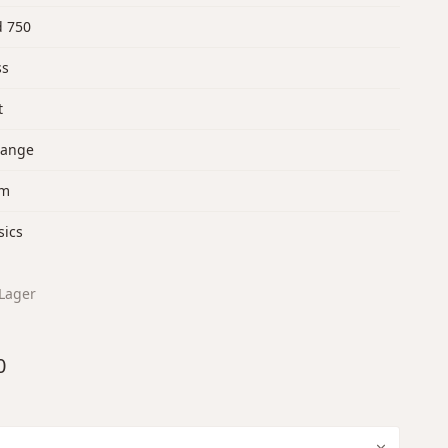
d 750
ss
t
lange
mm
sics
Lager
0