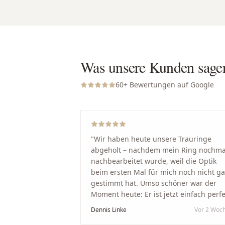
Was unsere Kunden sage
60
+ Bewertungen auf Google
"
Wir haben heute unsere Trauringe
abgeholt – nachdem mein Ring nochma
nachbearbeitet wurde, weil die Optik
beim ersten Mal für mich noch nicht g
gestimmt hat. Umso schöner war der
Moment heute: Er ist jetzt einfach perfe
geworden. Ein riesiges Dankeschön an
Dennis Linke
Vor 2 Woc
Nikola und sein Team. Vom ersten Term