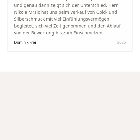
und genau dann zeigt sich der Unterschied. Herr
Nikola Mrsic hat uns beim Verkauf von Gold- und
Silberschmuck mit viel Einfühlungsvermögen
begleitet, sich viel Zeit genommen und den Ablauf
von der Bewertung bis zum Einschmelzen
transparent und angenehm gestaltet. Diskreter,
Dominik Frei
2025
professioneller Service auf höchstem Niveau –
genauso, wie wir es uns gewünscht haben.
"