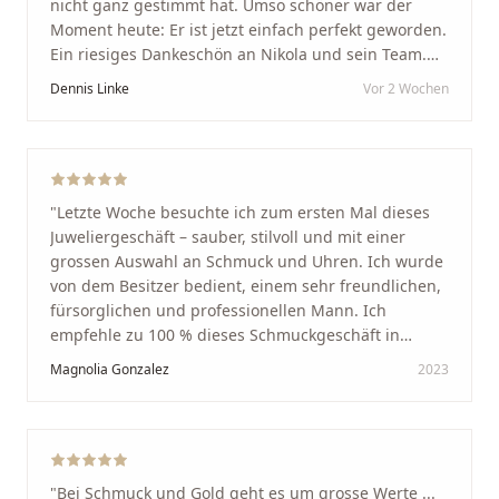
nicht ganz gestimmt hat. Umso schöner war der
Moment heute: Er ist jetzt einfach perfekt geworden.
Ein riesiges Dankeschön an Nikola und sein Team.
Vom ersten Termin an wurden wir jedes Mal
Dennis Linke
Vor 2 Wochen
unglaublich herzlich empfangen. Nikola ist ein
unglaublich angenehmer, offener und herzlicher
Mensch, bei dem man sofort merkt, dass ihm seine
Arbeit und seine Kunden wirklich am Herzen liegen.
Wer Unikate, handwerkliche Qualität, persönlichen
"
Letzte Woche besuchte ich zum ersten Mal dieses
Service und echte Herzlichkeit schätzt, ist hier genau
Juweliergeschäft – sauber, stilvoll und mit einer
richtig.
"
grossen Auswahl an Schmuck und Uhren. Ich wurde
von dem Besitzer bedient, einem sehr freundlichen,
fürsorglichen und professionellen Mann. Ich
empfehle zu 100 % dieses Schmuckgeschäft in
Schaffhausen. Ich selbst war sehr zufrieden und
Magnolia Gonzalez
2023
glücklich mit der Behandlung. Ich danke Ihnen – ich
werde immer wieder zurückkommen!
"
"
Bei Schmuck und Gold geht es um grosse Werte ...