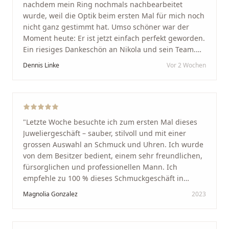
nachdem mein Ring nochmals nachbearbeitet
wurde, weil die Optik beim ersten Mal für mich noch
nicht ganz gestimmt hat. Umso schöner war der
Moment heute: Er ist jetzt einfach perfekt geworden.
Ein riesiges Dankeschön an Nikola und sein Team.
Vom ersten Termin an wurden wir jedes Mal
Dennis Linke
Vor 2 Wochen
unglaublich herzlich empfangen. Nikola ist ein
unglaublich angenehmer, offener und herzlicher
Mensch, bei dem man sofort merkt, dass ihm seine
Arbeit und seine Kunden wirklich am Herzen liegen.
Wer Unikate, handwerkliche Qualität, persönlichen
"
Letzte Woche besuchte ich zum ersten Mal dieses
Service und echte Herzlichkeit schätzt, ist hier genau
Juweliergeschäft – sauber, stilvoll und mit einer
richtig.
"
grossen Auswahl an Schmuck und Uhren. Ich wurde
von dem Besitzer bedient, einem sehr freundlichen,
fürsorglichen und professionellen Mann. Ich
empfehle zu 100 % dieses Schmuckgeschäft in
Schaffhausen. Ich selbst war sehr zufrieden und
Magnolia Gonzalez
2023
glücklich mit der Behandlung. Ich danke Ihnen – ich
werde immer wieder zurückkommen!
"