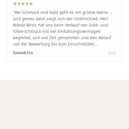
"
Bei Schmuck und Gold geht es um grosse Werte ...
und genau dann zeigt sich der Unterschied. Herr
Nikola Mrsic hat uns beim Verkauf von Gold- und
Silberschmuck mit viel Einfühlungsvermögen
begleitet, sich viel Zeit genommen und den Ablauf
von der Bewertung bis zum Einschmelzen
transparent und angenehm gestaltet. Diskreter,
Dominik Frei
2025
professioneller Service auf höchstem Niveau –
genauso, wie wir es uns gewünscht haben.
"