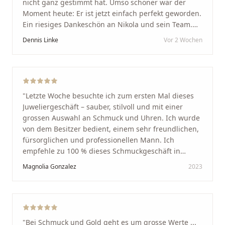
nicht ganz gestimmt hat. Umso schöner war der
Moment heute: Er ist jetzt einfach perfekt geworden.
Ein riesiges Dankeschön an Nikola und sein Team.
Vom ersten Termin an wurden wir jedes Mal
Dennis Linke
Vor 2 Wochen
unglaublich herzlich empfangen. Nikola ist ein
unglaublich angenehmer, offener und herzlicher
Mensch, bei dem man sofort merkt, dass ihm seine
Arbeit und seine Kunden wirklich am Herzen liegen.
Wer Unikate, handwerkliche Qualität, persönlichen
"
Letzte Woche besuchte ich zum ersten Mal dieses
Service und echte Herzlichkeit schätzt, ist hier genau
Juweliergeschäft – sauber, stilvoll und mit einer
richtig.
"
grossen Auswahl an Schmuck und Uhren. Ich wurde
von dem Besitzer bedient, einem sehr freundlichen,
fürsorglichen und professionellen Mann. Ich
empfehle zu 100 % dieses Schmuckgeschäft in
Schaffhausen. Ich selbst war sehr zufrieden und
Magnolia Gonzalez
2023
glücklich mit der Behandlung. Ich danke Ihnen – ich
werde immer wieder zurückkommen!
"
"
Bei Schmuck und Gold geht es um grosse Werte ...