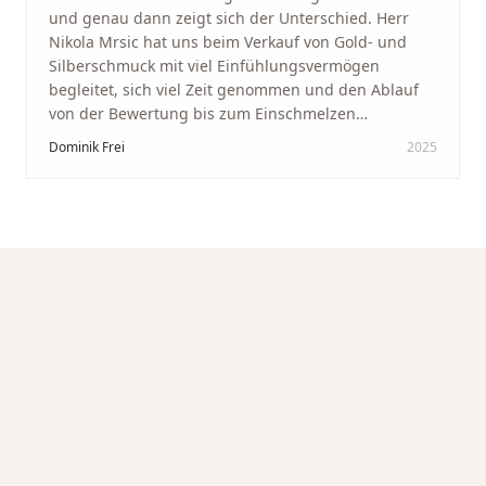
und genau dann zeigt sich der Unterschied. Herr
Nikola Mrsic hat uns beim Verkauf von Gold- und
Silberschmuck mit viel Einfühlungsvermögen
begleitet, sich viel Zeit genommen und den Ablauf
von der Bewertung bis zum Einschmelzen
transparent und angenehm gestaltet. Diskreter,
Dominik Frei
2025
professioneller Service auf höchstem Niveau –
genauso, wie wir es uns gewünscht haben.
"