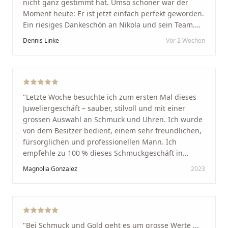
nicht ganz gestimmt hat. Umso schöner war der
Moment heute: Er ist jetzt einfach perfekt geworden.
Ein riesiges Dankeschön an Nikola und sein Team.
Vom ersten Termin an wurden wir jedes Mal
Dennis Linke
Vor 2 Wochen
unglaublich herzlich empfangen. Nikola ist ein
unglaublich angenehmer, offener und herzlicher
Mensch, bei dem man sofort merkt, dass ihm seine
Arbeit und seine Kunden wirklich am Herzen liegen.
Wer Unikate, handwerkliche Qualität, persönlichen
"
Letzte Woche besuchte ich zum ersten Mal dieses
Service und echte Herzlichkeit schätzt, ist hier genau
Juweliergeschäft – sauber, stilvoll und mit einer
richtig.
"
grossen Auswahl an Schmuck und Uhren. Ich wurde
von dem Besitzer bedient, einem sehr freundlichen,
fürsorglichen und professionellen Mann. Ich
empfehle zu 100 % dieses Schmuckgeschäft in
Schaffhausen. Ich selbst war sehr zufrieden und
Magnolia Gonzalez
2023
glücklich mit der Behandlung. Ich danke Ihnen – ich
werde immer wieder zurückkommen!
"
"
Bei Schmuck und Gold geht es um grosse Werte ...