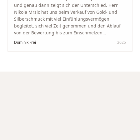
und genau dann zeigt sich der Unterschied. Herr
Nikola Mrsic hat uns beim Verkauf von Gold- und
Silberschmuck mit viel Einfühlungsvermögen
begleitet, sich viel Zeit genommen und den Ablauf
von der Bewertung bis zum Einschmelzen
transparent und angenehm gestaltet. Diskreter,
Dominik Frei
2025
professioneller Service auf höchstem Niveau –
genauso, wie wir es uns gewünscht haben.
"