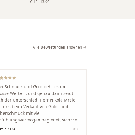
CHF 113.00
Alle Bewertungen ansehen →
ei Schmuck und Gold geht es um
osse Werte ... und genau dann zeigt
ch der Unterschied. Herr Nikola Mrsic
t uns beim Verkauf von Gold- und
lberschmuck mit viel
nfühlungsvermögen begleitet, sich viel
it genommen und den Ablauf von der
minik Frei
2025
wertung bis zum Einschmelzen