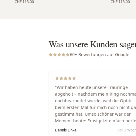
CHF 113.00
CHF 113.00
Was unsere Kunden sage
60
+ Bewertungen auf Google
"
Wir haben heute unsere Trauringe
abgeholt – nachdem mein Ring nochma
nachbearbeitet wurde, weil die Optik
beim ersten Mal für mich noch nicht g
gestimmt hat. Umso schöner war der
Moment heute: Er ist jetzt einfach perfe
geworden. Ein riesiges Dankeschön an
Dennis Linke
Vor 2 Woc
Nikola und sein Team. Vom ersten Term