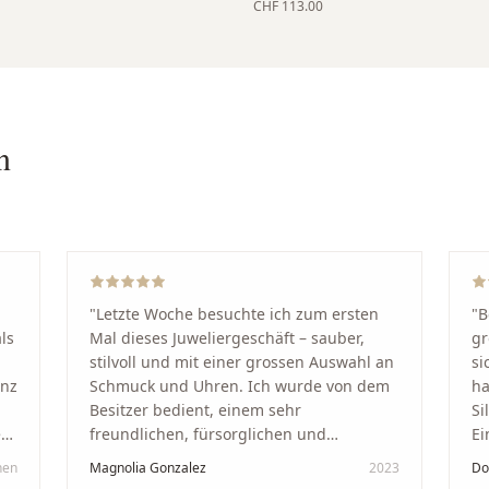
CHF 113.00
n
"
Letzte Woche besuchte ich zum ersten
"
B
ls
Mal dieses Juweliergeschäft – sauber,
gr
stilvoll und mit einer grossen Auswahl an
si
anz
Schmuck und Uhren. Ich wurde von dem
ha
Besitzer bedient, einem sehr
Si
kt
freundlichen, fürsorglichen und
Ei
professionellen Mann. Ich empfehle zu
Ze
hen
Magnolia Gonzalez
2023
Do
in
100 % dieses Schmuckgeschäft in
Be