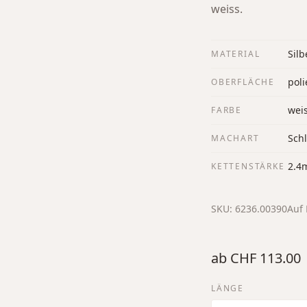
weiss.
Silb
MATERIAL
poli
OBERFLÄCHE
wei
FARBE
Sch
MACHART
2.4
KETTENSTÄRKE
SKU:
6236.00390
Auf 
ab
CHF 113.00
LÄNGE