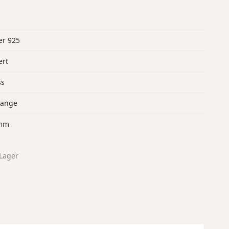
er 925
ert
ss
lange
mm
Lager