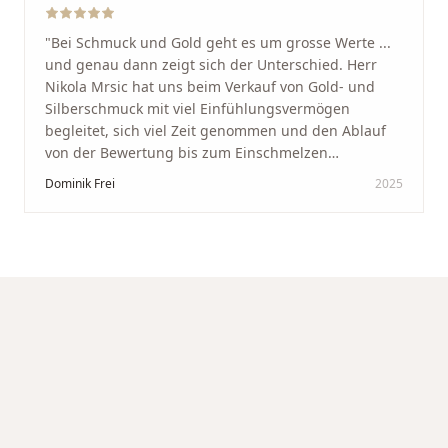
"
Bei Schmuck und Gold geht es um grosse Werte ...
und genau dann zeigt sich der Unterschied. Herr
Nikola Mrsic hat uns beim Verkauf von Gold- und
Silberschmuck mit viel Einfühlungsvermögen
begleitet, sich viel Zeit genommen und den Ablauf
von der Bewertung bis zum Einschmelzen
transparent und angenehm gestaltet. Diskreter,
Dominik Frei
2025
professioneller Service auf höchstem Niveau –
genauso, wie wir es uns gewünscht haben.
"