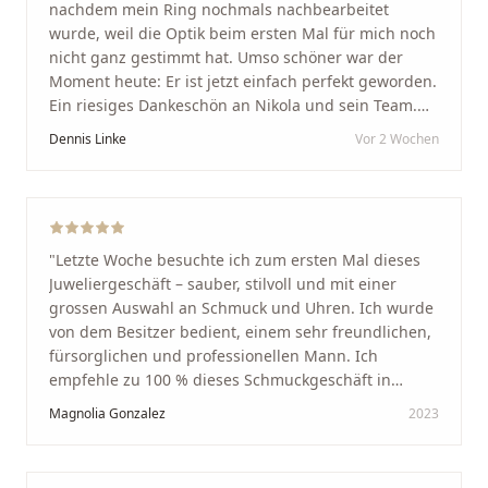
nachdem mein Ring nochmals nachbearbeitet
wurde, weil die Optik beim ersten Mal für mich noch
nicht ganz gestimmt hat. Umso schöner war der
Moment heute: Er ist jetzt einfach perfekt geworden.
Ein riesiges Dankeschön an Nikola und sein Team.
Vom ersten Termin an wurden wir jedes Mal
Dennis Linke
Vor 2 Wochen
unglaublich herzlich empfangen. Nikola ist ein
unglaublich angenehmer, offener und herzlicher
Mensch, bei dem man sofort merkt, dass ihm seine
Arbeit und seine Kunden wirklich am Herzen liegen.
Wer Unikate, handwerkliche Qualität, persönlichen
"
Letzte Woche besuchte ich zum ersten Mal dieses
Service und echte Herzlichkeit schätzt, ist hier genau
Juweliergeschäft – sauber, stilvoll und mit einer
richtig.
"
grossen Auswahl an Schmuck und Uhren. Ich wurde
von dem Besitzer bedient, einem sehr freundlichen,
fürsorglichen und professionellen Mann. Ich
empfehle zu 100 % dieses Schmuckgeschäft in
Schaffhausen. Ich selbst war sehr zufrieden und
Magnolia Gonzalez
2023
glücklich mit der Behandlung. Ich danke Ihnen – ich
werde immer wieder zurückkommen!
"