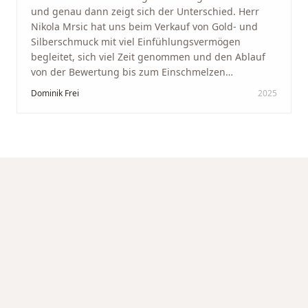
und genau dann zeigt sich der Unterschied. Herr
Nikola Mrsic hat uns beim Verkauf von Gold- und
Silberschmuck mit viel Einfühlungsvermögen
begleitet, sich viel Zeit genommen und den Ablauf
von der Bewertung bis zum Einschmelzen
transparent und angenehm gestaltet. Diskreter,
Dominik Frei
2025
professioneller Service auf höchstem Niveau –
genauso, wie wir es uns gewünscht haben.
"