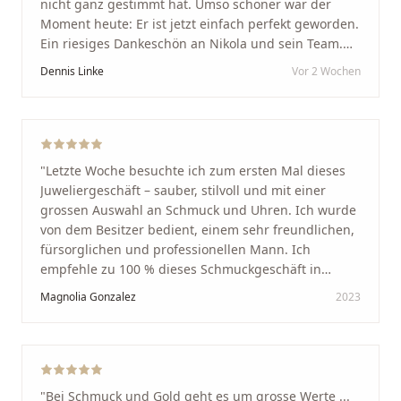
nicht ganz gestimmt hat. Umso schöner war der
Moment heute: Er ist jetzt einfach perfekt geworden.
Ein riesiges Dankeschön an Nikola und sein Team.
Vom ersten Termin an wurden wir jedes Mal
Dennis Linke
Vor 2 Wochen
unglaublich herzlich empfangen. Nikola ist ein
unglaublich angenehmer, offener und herzlicher
Mensch, bei dem man sofort merkt, dass ihm seine
Arbeit und seine Kunden wirklich am Herzen liegen.
Wer Unikate, handwerkliche Qualität, persönlichen
"
Letzte Woche besuchte ich zum ersten Mal dieses
Service und echte Herzlichkeit schätzt, ist hier genau
Juweliergeschäft – sauber, stilvoll und mit einer
richtig.
"
grossen Auswahl an Schmuck und Uhren. Ich wurde
von dem Besitzer bedient, einem sehr freundlichen,
fürsorglichen und professionellen Mann. Ich
empfehle zu 100 % dieses Schmuckgeschäft in
Schaffhausen. Ich selbst war sehr zufrieden und
Magnolia Gonzalez
2023
glücklich mit der Behandlung. Ich danke Ihnen – ich
werde immer wieder zurückkommen!
"
"
Bei Schmuck und Gold geht es um grosse Werte ...