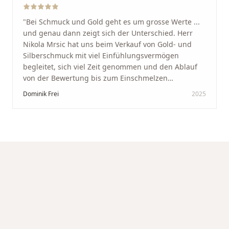
"
Bei Schmuck und Gold geht es um grosse Werte ...
und genau dann zeigt sich der Unterschied. Herr
Nikola Mrsic hat uns beim Verkauf von Gold- und
Silberschmuck mit viel Einfühlungsvermögen
begleitet, sich viel Zeit genommen und den Ablauf
von der Bewertung bis zum Einschmelzen
transparent und angenehm gestaltet. Diskreter,
Dominik Frei
2025
professioneller Service auf höchstem Niveau –
genauso, wie wir es uns gewünscht haben.
"