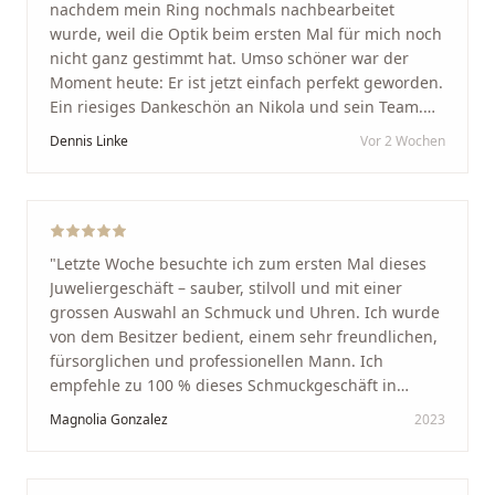
nachdem mein Ring nochmals nachbearbeitet
wurde, weil die Optik beim ersten Mal für mich noch
nicht ganz gestimmt hat. Umso schöner war der
Moment heute: Er ist jetzt einfach perfekt geworden.
Ein riesiges Dankeschön an Nikola und sein Team.
Vom ersten Termin an wurden wir jedes Mal
Dennis Linke
Vor 2 Wochen
unglaublich herzlich empfangen. Nikola ist ein
unglaublich angenehmer, offener und herzlicher
Mensch, bei dem man sofort merkt, dass ihm seine
Arbeit und seine Kunden wirklich am Herzen liegen.
Wer Unikate, handwerkliche Qualität, persönlichen
"
Letzte Woche besuchte ich zum ersten Mal dieses
Service und echte Herzlichkeit schätzt, ist hier genau
Juweliergeschäft – sauber, stilvoll und mit einer
richtig.
"
grossen Auswahl an Schmuck und Uhren. Ich wurde
von dem Besitzer bedient, einem sehr freundlichen,
fürsorglichen und professionellen Mann. Ich
empfehle zu 100 % dieses Schmuckgeschäft in
Schaffhausen. Ich selbst war sehr zufrieden und
Magnolia Gonzalez
2023
glücklich mit der Behandlung. Ich danke Ihnen – ich
werde immer wieder zurückkommen!
"