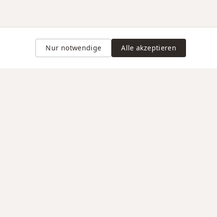
Nur notwendige
Alle akzeptieren
Gravur auf Anfrage
VERTRAUEN / RECHTLICHES
d Lieferung
AGB