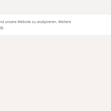
nd unsere Website zu analysieren. Weitere
ng
.
Edle Materialien
IN SCHAFFHAUSEN
SERVICE
Goldschmied Schaffhausen
Versand un