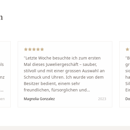
n
"
Letzte Woche besuchte ich zum ersten
"
B
ls
Mal dieses Juweliergeschäft – sauber,
gr
stilvoll und mit einer grossen Auswahl an
si
anz
Schmuck und Uhren. Ich wurde von dem
ha
Besitzer bedient, einem sehr
Si
kt
freundlichen, fürsorglichen und
Ei
professionellen Mann. Ich empfehle zu
Ze
hen
Magnolia Gonzalez
2023
Do
in
100 % dieses Schmuckgeschäft in
Be
Schaffhausen. Ich selbst war sehr
tr
zufrieden und glücklich mit der
Di
Behandlung. Ich danke Ihnen – ich werde
hö
immer wieder zurückkommen!
"
un