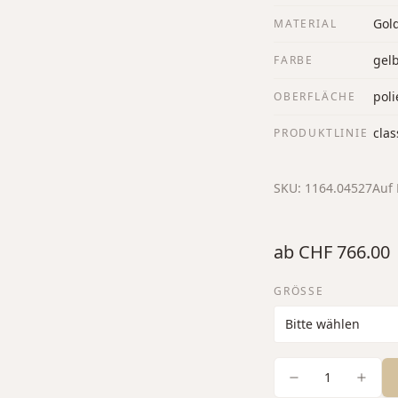
Gol
MATERIAL
gel
FARBE
poli
OBERFLÄCHE
clas
PRODUKTLINIE
SKU:
1164.04527
Auf 
ab
CHF 766.00
GRÖSSE
1