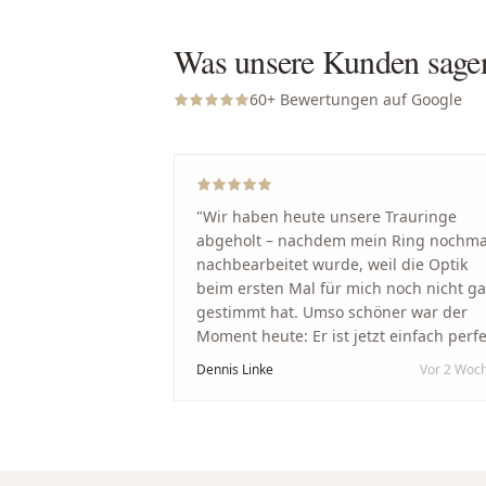
Was unsere Kunden sage
60
+ Bewertungen auf Google
"
Wir haben heute unsere Trauringe
abgeholt – nachdem mein Ring nochma
nachbearbeitet wurde, weil die Optik
beim ersten Mal für mich noch nicht g
gestimmt hat. Umso schöner war der
Moment heute: Er ist jetzt einfach perfe
geworden. Ein riesiges Dankeschön an
Dennis Linke
Vor 2 Woc
Nikola und sein Team. Vom ersten Term
an wurden wir jedes Mal unglaublich
herzlich empfangen. Nikola ist ein
unglaublich angenehmer, offener und
herzlicher Mensch, bei dem man sofort