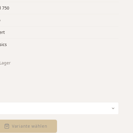
d 750
b
ert
sics
Lager
Variante wählen