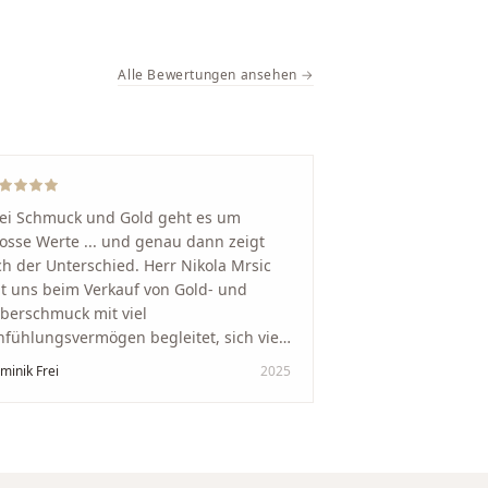
Alle Bewertungen ansehen →
ei Schmuck und Gold geht es um
osse Werte ... und genau dann zeigt
ch der Unterschied. Herr Nikola Mrsic
t uns beim Verkauf von Gold- und
lberschmuck mit viel
nfühlungsvermögen begleitet, sich viel
it genommen und den Ablauf von der
minik Frei
2025
wertung bis zum Einschmelzen
ansparent und angenehm gestaltet.
skreter, professioneller Service auf
chstem Niveau – genauso, wie wir es
s gewünscht haben.
"