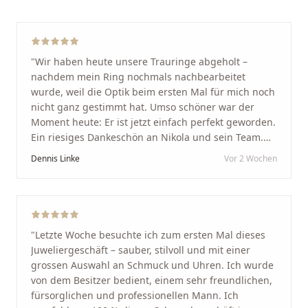
"
Wir haben heute unsere Trauringe abgeholt –
nachdem mein Ring nochmals nachbearbeitet
wurde, weil die Optik beim ersten Mal für mich noch
nicht ganz gestimmt hat. Umso schöner war der
Moment heute: Er ist jetzt einfach perfekt geworden.
Ein riesiges Dankeschön an Nikola und sein Team.
Vom ersten Termin an wurden wir jedes Mal
Dennis Linke
Vor 2 Wochen
unglaublich herzlich empfangen. Nikola ist ein
unglaublich angenehmer, offener und herzlicher
Mensch, bei dem man sofort merkt, dass ihm seine
Arbeit und seine Kunden wirklich am Herzen liegen.
Wer Unikate, handwerkliche Qualität, persönlichen
"
Letzte Woche besuchte ich zum ersten Mal dieses
Service und echte Herzlichkeit schätzt, ist hier genau
Juweliergeschäft – sauber, stilvoll und mit einer
richtig.
"
grossen Auswahl an Schmuck und Uhren. Ich wurde
von dem Besitzer bedient, einem sehr freundlichen,
fürsorglichen und professionellen Mann. Ich