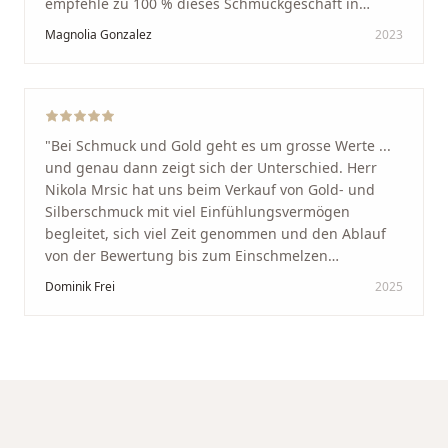
empfehle zu 100 % dieses Schmuckgeschäft in
Schaffhausen. Ich selbst war sehr zufrieden und
Magnolia Gonzalez
2023
glücklich mit der Behandlung. Ich danke Ihnen – ich
werde immer wieder zurückkommen!
"
"
Bei Schmuck und Gold geht es um grosse Werte ...
und genau dann zeigt sich der Unterschied. Herr
Nikola Mrsic hat uns beim Verkauf von Gold- und
Silberschmuck mit viel Einfühlungsvermögen
begleitet, sich viel Zeit genommen und den Ablauf
von der Bewertung bis zum Einschmelzen
transparent und angenehm gestaltet. Diskreter,
Dominik Frei
2025
professioneller Service auf höchstem Niveau –
genauso, wie wir es uns gewünscht haben.
"