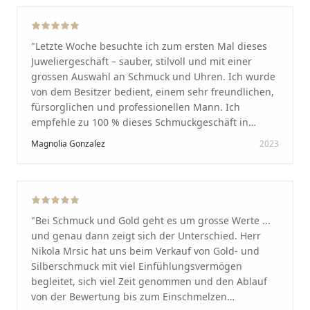
Mensch, bei dem man sofort merkt, dass ihm seine
Arbeit und seine Kunden wirklich am Herzen liegen.
Wer Unikate, handwerkliche Qualität, persönlichen
"
Letzte Woche besuchte ich zum ersten Mal dieses
Service und echte Herzlichkeit schätzt, ist hier genau
Juweliergeschäft – sauber, stilvoll und mit einer
richtig.
"
grossen Auswahl an Schmuck und Uhren. Ich wurde
von dem Besitzer bedient, einem sehr freundlichen,
fürsorglichen und professionellen Mann. Ich
empfehle zu 100 % dieses Schmuckgeschäft in
Schaffhausen. Ich selbst war sehr zufrieden und
Magnolia Gonzalez
2023
glücklich mit der Behandlung. Ich danke Ihnen – ich
werde immer wieder zurückkommen!
"
"
Bei Schmuck und Gold geht es um grosse Werte ...
und genau dann zeigt sich der Unterschied. Herr
Nikola Mrsic hat uns beim Verkauf von Gold- und
Silberschmuck mit viel Einfühlungsvermögen
begleitet, sich viel Zeit genommen und den Ablauf
von der Bewertung bis zum Einschmelzen