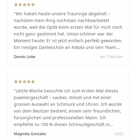
"
Wir haben heute unsere Trauringe abgeholt –
nachdem mein Ring nochmals nachbearbeitet
wurde, weil die Optik beim ersten Mal für mich noch
nicht ganz gestimmt hat. Umso schöner war der
Moment heute: Er ist jetzt einfach perfekt geworden.
Ein riesiges Dankeschön an Nikola und sein Team.
Vom ersten Termin an wurden wir jedes Mal
Dennis Linke
Vor 2 Wochen
unglaublich herzlich empfangen. Nikola ist ein
unglaublich angenehmer, offener und herzlicher
Mensch, bei dem man sofort merkt, dass ihm seine
Arbeit und seine Kunden wirklich am Herzen liegen.
Wer Unikate, handwerkliche Qualität, persönlichen
"
Letzte Woche besuchte ich zum ersten Mal dieses
Service und echte Herzlichkeit schätzt, ist hier genau
Juweliergeschäft – sauber, stilvoll und mit einer
richtig.
"
grossen Auswahl an Schmuck und Uhren. Ich wurde
von dem Besitzer bedient, einem sehr freundlichen,
fürsorglichen und professionellen Mann. Ich
empfehle zu 100 % dieses Schmuckgeschäft in
Schaffhausen. Ich selbst war sehr zufrieden und
Magnolia Gonzalez
2023