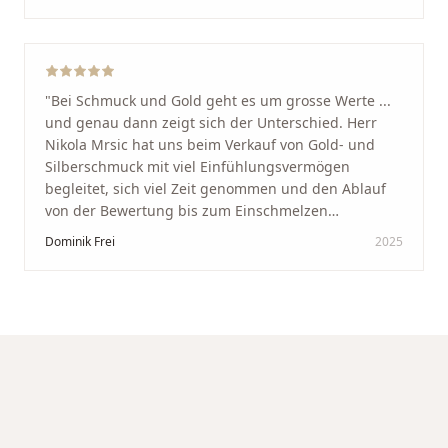
glücklich mit der Behandlung. Ich danke Ihnen – ich
werde immer wieder zurückkommen!
"
"
Bei Schmuck und Gold geht es um grosse Werte ...
und genau dann zeigt sich der Unterschied. Herr
Nikola Mrsic hat uns beim Verkauf von Gold- und
Silberschmuck mit viel Einfühlungsvermögen
begleitet, sich viel Zeit genommen und den Ablauf
von der Bewertung bis zum Einschmelzen
transparent und angenehm gestaltet. Diskreter,
Dominik Frei
2025
professioneller Service auf höchstem Niveau –
genauso, wie wir es uns gewünscht haben.
"