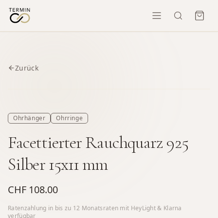
Zurück
Ohrhänger
Ohrringe
Facettierter Rauchquarz 925
Silber 15x11 mm
CHF 108.00
Ratenzahlung in bis zu
12
Monatsraten mit HeyLight & Klarna
verfügbar