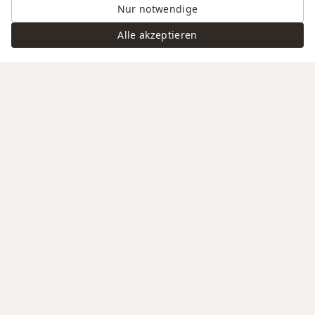
Nur notwendige
Alle akzeptieren
Swiss Service
Edle Materialien
Gravur auf Anfrage